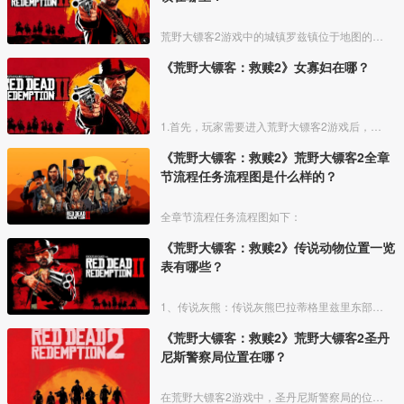
荒野大镖客2游戏中的城镇罗兹镇位于地图的正下方区域，是游戏第三章任务发生的主要城镇，镇上的两大家族分别是格雷家族和布雷斯韦特家族。
《荒野大镖客：救赎2》女寡妇在哪？
1.首先，玩家需要进入荒野大镖客2游戏后，抵达安尼斯堡附近的如图所示位置。
《荒野大镖客：救赎2》荒野大镖客2全章
节流程任务流程图是什么样的？
全章节流程任务流程图如下：
《荒野大镖客：救赎2》传说动物位置一览
表有哪些？
1、传说灰熊：传说灰熊巴拉蒂格里兹里东部奥克里夫潭的特有生物。
《荒野大镖客：救赎2》荒野大镖客2圣丹
尼斯警察局位置在哪？
在荒野大镖客2游戏中，圣丹尼斯警察局的位置在马厩西门往北走，左手边，也就是在剧院的对面，有两个警察站街的那里就是了，具体位置如下图中十字光标的左上角位置。