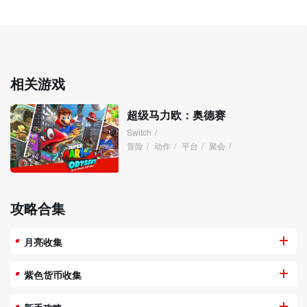
相关游戏
超级马力欧：奥德赛
Switch
/
冒险
/
动作
/
平台
/
聚会
/
攻略合集
月亮收集
紫色货币收集