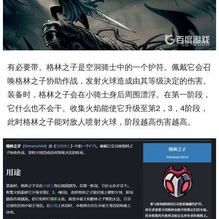
有必要带。格林之子是空洞骑士中的一个护符。佩戴它会召
唤格林之子协助作战，发射火球造成由其等级决定的伤害。
装备时，格林之子会在小骑士身后周围漂浮。在第一阶段，
它什么也不会干。收集火焰能使它升级至第2，3，4阶段，
此时格林之子能对敌人喷射火球，阶段越高伤害越高。