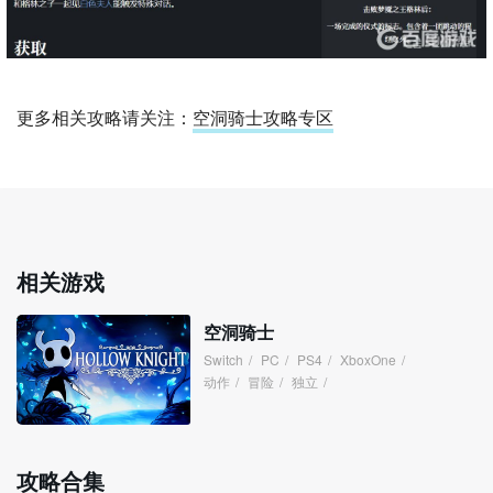
更多相关攻略请关注：
空洞骑士攻略专区
相关游戏
空洞骑士
Switch
/
PC
/
PS4
/
XboxOne
/
动作
/
冒险
/
独立
/
攻略合集