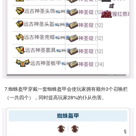
7.蜘蛛盔甲穿戴一套蜘蛛盔甲会使玩家拥有额外3个召唤栏
（一共四个），同时提高玩家28%的仆从伤害。