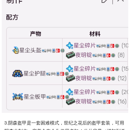
3.阴森盔甲是一套困难模式，世纪之花后的盔甲套装，可用