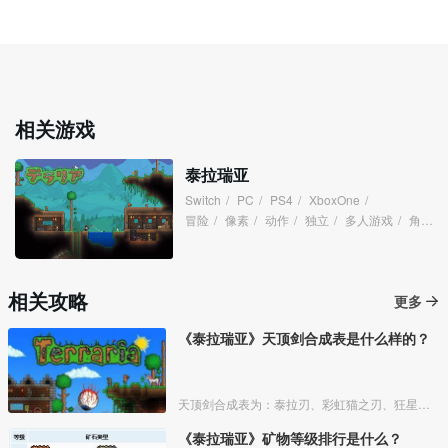
相关游戏
泰拉瑞亚
Switch
/
PC
/
PS4
/
XboxOne
/
冒险
/
像素
/
动作
/
独立
/
多人游戏
/
角色扮演
相关攻略
更多
《泰拉瑞亚》天顶剑合成表是什么样的？
天顶剑合成表为：泰拉刃、彩虹猫之刃、狂星之怒、波涌之刃、无头骑士剑、种子弯刀、星怒、养蜂人、附魔剑、铜短剑，在秘银砧
《泰拉瑞亚》矿物等级排行是什么？