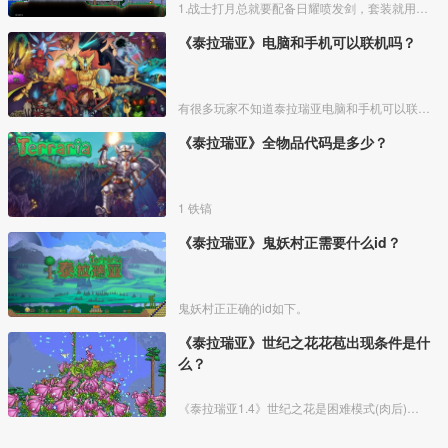
1.战士打月总就要配备日耀喷发剑，套装就用甲虫套装。战士打月总是最合适不过了，全堆防御力提高更多的容错性，甲虫套装是在打月总之前能够提高最高防御力的盔甲，并且它能够生成三个小甲虫，
《泰拉瑞亚》电脑和手机可以联机吗？
有很多玩家不知道泰拉瑞亚电脑和手机可以联机吗，具体步骤如下：
《泰拉瑞亚》全物品代码是多少？
1 铁镐
《泰拉瑞亚》鬼妖村正需要什么id？
鬼妖村正正确的id如下。
《泰拉瑞亚》世纪之花花苞出现条件是什
么？
《泰拉瑞亚1.4》世纪之花是困难模式(肉后)的一种背景物体，在它未受到爆炸破碎时，会召唤出世纪之花。将三个机械BOSS打败后(PS：双子魔眼、机械毁灭者、机械骷髅王)，当状态信息栏