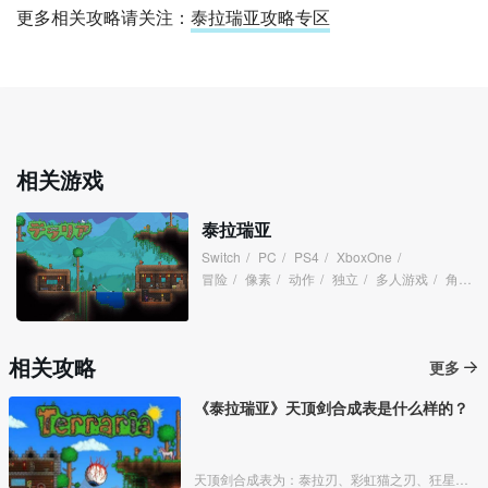
更多相关攻略请关注：
泰拉瑞亚攻略专区
相关游戏
泰拉瑞亚
Switch
/
PC
/
PS4
/
XboxOne
/
冒险
/
像素
/
动作
/
独立
/
多人游戏
/
角色扮演
相关攻略
更多
《泰拉瑞亚》天顶剑合成表是什么样的？
天顶剑合成表为：泰拉刃、彩虹猫之刃、狂星之怒、波涌之刃、无头骑士剑、种子弯刀、星怒、养蜂人、附魔剑、铜短剑，在秘银砧