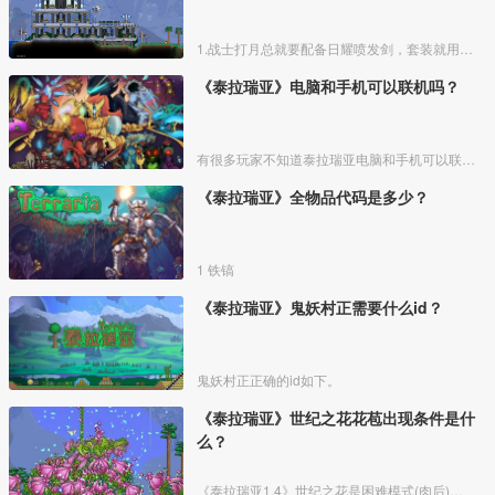
1.战士打月总就要配备日耀喷发剑，套装就用甲虫套装。战士打月总是最合适不过了，全堆防御力提高更多的容错性，甲虫套装是在打月总之前能够提高最高防御力的盔甲，并且它能够生成三个小甲虫，
《泰拉瑞亚》电脑和手机可以联机吗？
有很多玩家不知道泰拉瑞亚电脑和手机可以联机吗，具体步骤如下：
《泰拉瑞亚》全物品代码是多少？
1 铁镐
《泰拉瑞亚》鬼妖村正需要什么id？
鬼妖村正正确的id如下。
《泰拉瑞亚》世纪之花花苞出现条件是什
么？
《泰拉瑞亚1.4》世纪之花是困难模式(肉后)的一种背景物体，在它未受到爆炸破碎时，会召唤出世纪之花。将三个机械BOSS打败后(PS：双子魔眼、机械毁灭者、机械骷髅王)，当状态信息栏