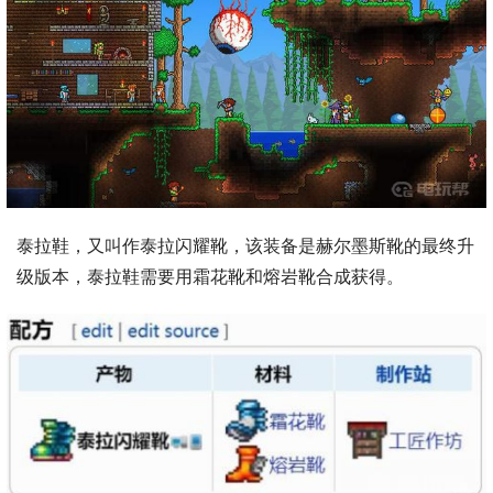
泰拉鞋，又叫作泰拉闪耀靴，该装备是赫尔墨斯靴的最终升
级版本，泰拉鞋需要用霜花靴和熔岩靴合成获得。