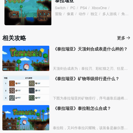
泰拉瑞亚
Switch
/
PC
/
PS4
/
XboxOne
/
冒险
/
像素
/
动作
/
独立
/
多人游戏
/
角色扮演
相关攻略
更多
《泰拉瑞亚》天顶剑合成表是什么样的？
天顶剑合成表为：泰拉刃、彩虹猫之刃、狂星之怒、波涌之刃、无头骑士剑、种子弯刀、星怒、养蜂人、附魔剑、铜短剑，在秘银砧
《泰拉瑞亚》矿物等级排行是什么？
下图为泰拉瑞亚的矿物排行，序号越靠后越稀有，序号相同代表等级相同。
《泰拉瑞亚》泰拉鞋怎么合成？
泰拉鞋，又叫作泰拉闪耀靴，该装备是赫尔墨斯靴的最终升级版本，泰拉鞋需要用霜花靴和熔岩靴合成获得。