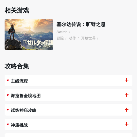
相关游戏
塞尔达传说：旷野之息
Switch
/
冒险
/
动作
/
开放世界
/
攻略合集
主线流程
海拉鲁全境地图
试炼神庙攻略
神庙挑战