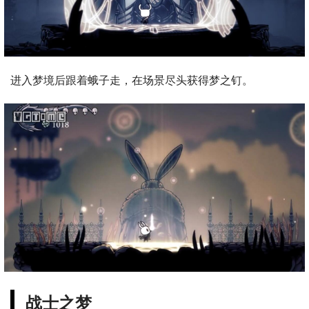
进入梦境后跟着蛾子走，在场景尽头获得梦之钉。
战士之梦