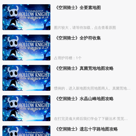
《空洞骑士》全要素地图
图片较大，请等待加载，点击查看原图
《空洞骑士》全护符收集
占用护符槽：1个
《空洞骑士》真菌荒地地图攻略
惯例的，进入新地图先照地图商人。真菌荒地的地图商人位置如下
《空洞骑士》水晶山峰地图攻略
在打完灵魂大师后我们学会了下砸法术·荒芜俯冲，之后就能去一些之前不能去的地方了，在出发前可以先去买光莹灯笼，如果之前死的比较多可以在泪水之城的椅子附近刷下钱。如果有多余的钱可以去遗
《空洞骑士》遗忘十字路地图攻略