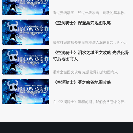
看过开场动画，经过一段攻击、跳跃的基本教学关卡，我们来到衰落的小镇【德特茅斯】，坐上村中的椅子，可存档、回复体力。
《空洞骑士》深邃巢穴地图攻略
虽然打完螳螂领主后就能进入深邃巢穴，但不建议在前期前往，这里不仅地形复杂，怪物也比较强力。等主角能力稍微全一点，拥有超级冲刺、二段跳，骨钉也强化过一两次了，我们再攻略这里，会简单很
《空洞骑士》泪水之城图文攻略 先强化骨
钉后地图商人
泪水之城图文攻略 先强化骨钉后地图商人
《空洞骑士》雾之峡谷地图攻略
在《空洞骑士》流程前期，我们会从苍绿之径来到雾之峡谷。不过这时候我们还不具备能力去探索这个区域，也没法买到这里的地图。