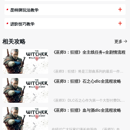
昆特牌玩法教学
进阶技巧教学
相关攻略
更多
《巫师3：狂猎》全主线任务+全剧情流程
《巫师3：狂猎》将是三部曲系列的最后一作，故事剧情将有宏大的最后结局，但并非《巫师》系列的最终作。本作采用最新的REDengine3引擎制作，玩家可以在无缝的世界里任意探索，采用非
《巫师3：狂猎》石之心dlc全流程攻略
《巫师3》DLC石之心作为第一个大型付费DLC，提供了10个小时以上的游戏内容，包括新的任务、角色、怪物等等，而我们的白狼将展开一段全新的故事线。今天小编带来《巫师3》DLC石之心
《巫师3：狂猎》血与酒dlc全流程攻略
在经过广大玩家们漫长的等待，《巫师3》血与酒终于重磅来袭！这次《巫师3》血与酒给大家演绎了怎么样的故事呢？下面小编给大家带来的是《巫师3》血与酒全任务流程图文攻略，跟小编一起来看看