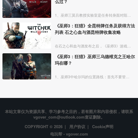
么过？
1、巫师三莫吕教授实验室是任务转身面对陌生人中任务的一环：利用猎魔感官能力找寻莫吕教授实验室地点的线索。
《巫师3：狂猎》全昆特牌任务及获得方法
列表 石之心血与酒昆特牌收集攻略
在石之心和血与酒发布之后，《巫师3》游戏中又有更多的昆特牌可供玩家收集，下面为大家带来《巫师3》全昆特牌任务及获得方法列表，包括本体与石之心、血与酒的昆特牌收集，追求昆特牌全收集的
《巫师3：狂猎》巫师三乌德维克之王哈尔
玛在哪？
1、巫师3中哈尔玛的位置路线：首先不要管房子，出门使用猎魔视角，可以清晰看到巨人旁边有人类脚印，顺着走就好。
本站文章仅为资源共享、学习参考之目的，若有图片和内容侵权，请联系
vgover_com@outlook.com查证删除。
COPYRIGHT © 2026 |
用户协议
|
Cookie声明
电玩帮 - vgover.com