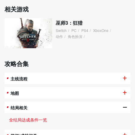
相关游戏
巫师3：狂猎
Switch
/
PC
/
PS4
/
XboxOne
/
动作
/
角色扮演
/
攻略合集
主线流程
地图
结局相关
全结局达成条件一览