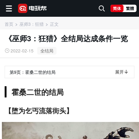
简体
繁體
首页
巫师3：狂猎
正文
《巫师3：狂猎》全结局达成条件一览
2022-02-15
全结局
展开
第9页：
霍桑二世的结局
霍桑二世的结局
【堕为乞丐流落街头】