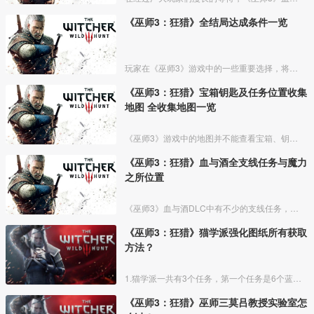
《巫师3：狂猎》全结局达成条件一览
玩家在《巫师3》游戏中的一些重要选择，将决定产生不同的结局，下面为大家带来asukarin分享的《巫师3》全结局达成条件一览，来看看哪一个才是你心目中最完美结局呢？
《巫师3：狂猎》宝箱钥匙及任务位置收集
地图 全收集地图一览
《巫师3》游戏中的地图并不能查看宝箱、钥匙、怪物标注位置，《巫师3》全要素收集地图，地图中明确标注了宝箱、任务、怪物等所有要素，并且完整全标注可见，全中文相关图例。
《巫师3：狂猎》血与酒全支线任务与魔力
之所位置
《巫师3》血与酒DLC中有不少的支线任务，下面为大家带来《巫师3》血与酒全支线任务与魔力之所位置，一起来看看吧。
《巫师3：狂猎》猫学派强化图纸所有获取
方法？
1.猫学派一共有3个任务，第一个任务是6个蓝图的位置，第二个会给出强化裤子手套钢剑，第三个任务会给出更高级的高等护甲钢剑银剑；猫学派的任务可以在商人处购买亚多伯特凯米斯的第一张地图
《巫师3：狂猎》巫师三莫吕教授实验室怎