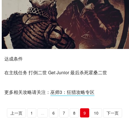
达成条件
在主线任务 打倒二世 Get Junior 最后杀死霍桑二世
更多相关攻略请关注：
巫师3：狂猎攻略专区
上一页
1
...
6
7
8
9
10
下一页