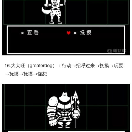
16.大犬旺（greaterdog）：行动→招呼过来→抚摸→玩耍
→抚摸→抚摸→饶恕