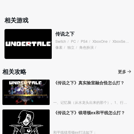
相关游戏
传说之下
Switch
/
PC
/
PS4
/
XboxOne
/
XboxSeries
/
像素
/
独立
/
角色扮演
/
相关攻略
更多
《传说之下》真实验室融合怪怎么打？
一、记忆脑（从水龙头出来的那个）。1、行动选择手机。
《传说之下》镁塔顿ex和平线怎么打？
和平线镁塔顿ex打法如下：