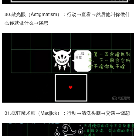
30.散光眼（Astigmatism）：行动→查看→然后他叫你做什
么你就做什么→饶恕
31.疯狂魔术师（Madjick）：行动→清洗头脑→交谈→饶恕