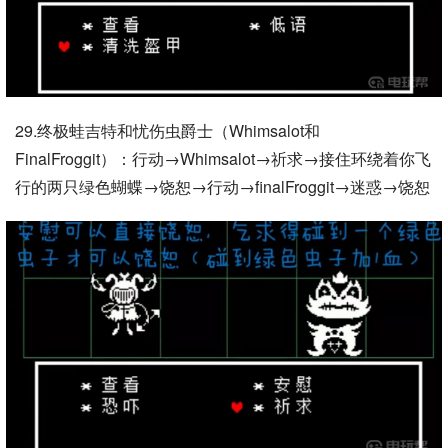
29.终极蛙吉特和忧伤虫爵士（Whimsalot和
FinalFroggit）：行动→Whimsalot→祈求→接住环绕着你飞
行的两只绿色蝴蝶→饶恕→行动→finalFroggit→迷惑→饶恕