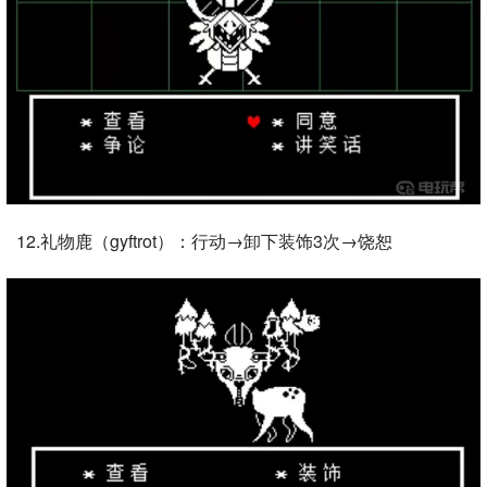
12.礼物鹿（gyftrot）：行动→卸下装饰3次→饶恕