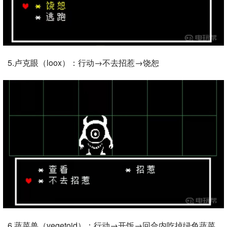
5.卢克眼（loox）：行动→不去招惹→饶恕
6.蔬菜兽（vegetoid）：行动→开饭→回合内吃掉绿色蔬菜