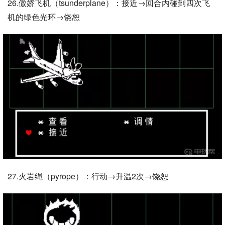
26.傲娇飞机（tsunderplane）：接近→回合内碰到四次飞
机的绿色光环→饶恕
27.火岩绳（pyrope）：行动→升温2次→饶恕