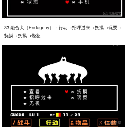
33.融合犬（Endogeny）：行动→招呼过来→抚摸→玩耍→
抚摸→抚摸→饶恕