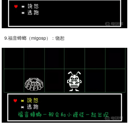
9.福音蟑螂（migosp）：饶恕