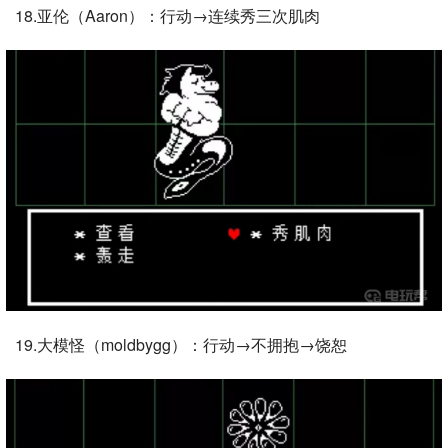
18.亚伦（Aaron）：行动→连续秀三次肌肉
19.大模怪（moldbygg）：行动→不拥抱→饶恕