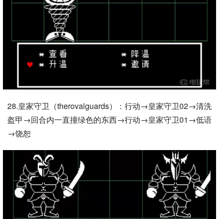
28.皇家守卫（therovalguards）：行动→皇家守卫02→清洗
盔甲→回合内一直撞绿色的东西→行动→皇家守卫01→低语
→饶恕