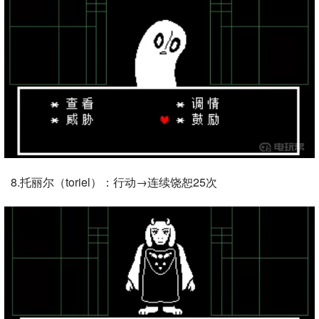
8.托丽尔（toriel）：行动→连续饶恕25次