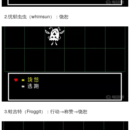
2.忧郁虫虫（whimsun）：饶恕
3.蛙吉特（Froggit）：行动→称赞→饶恕