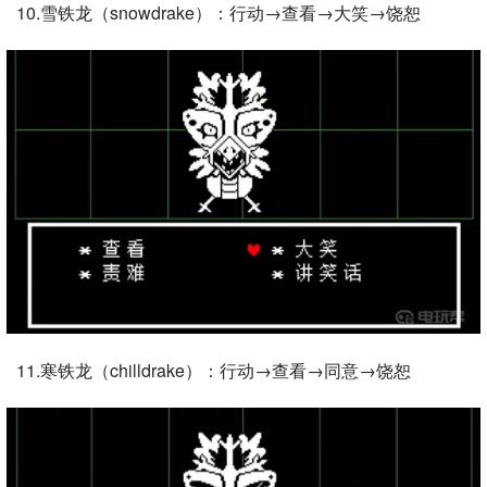
10.雪铁龙（snowdrake）：行动→查看→大笑→饶恕
11.寒铁龙（chilldrake）：行动→查看→同意→饶恕