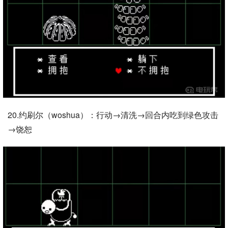
20.约刷尔（woshua）：行动→清洗→回合内吃到绿色攻击
→饶恕