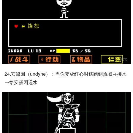
24.安黛因（undyne）：当你变成红心时逃跑到热域→接水
→给安黛因递水