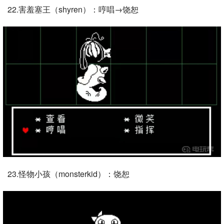
22.害羞塞王（shyren）：哼唱→饶恕
23.怪物小孩（monsterkid）：饶恕