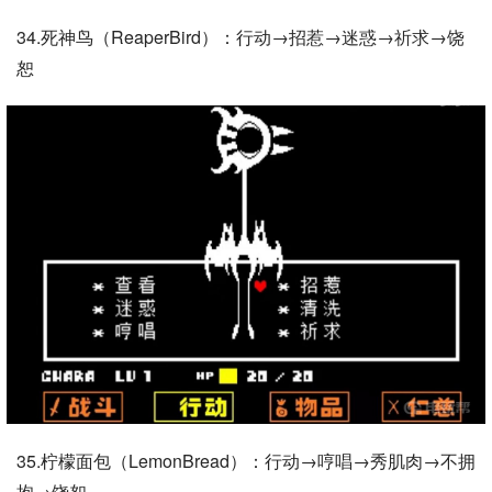
34.死神鸟（ReaperBird）：行动→招惹→迷惑→祈求→饶
恕
35.柠檬面包（LemonBread）：行动→哼唱→秀肌肉→不拥
抱→饶恕