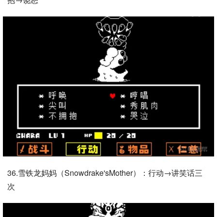
36.雪铁龙妈妈（Snowdrake'sMother）：行动→讲笑话三
次