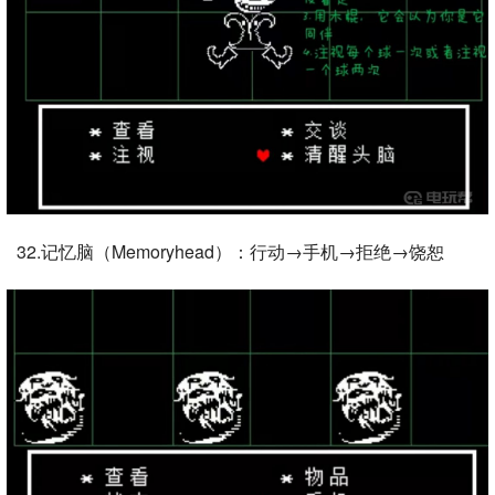
32.记忆脑（Memoryhead）：行动→手机→拒绝→饶恕