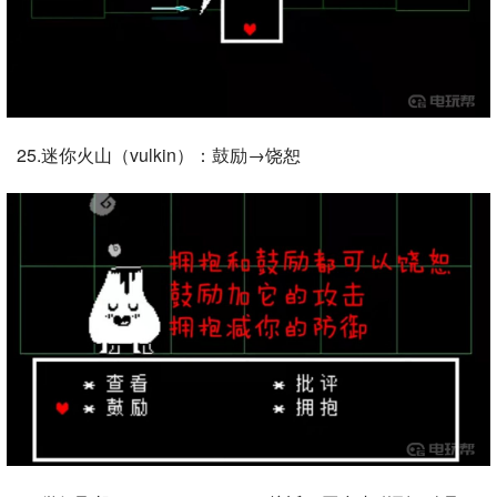
25.迷你火山（vulkin）：鼓励→饶恕