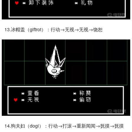
13.冰帽盖（giftrot）：行动→无视→无视→饶恕
14.狗夫妇（dogi）：行动→打滚→重新闻闻→抚摸→抚摸