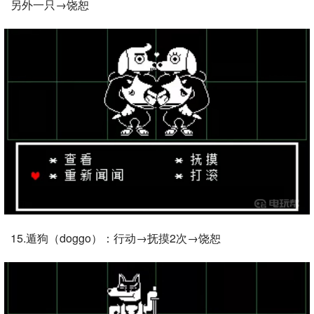
另外一只→饶恕
15.遁狗（doggo）：行动→抚摸2次→饶恕