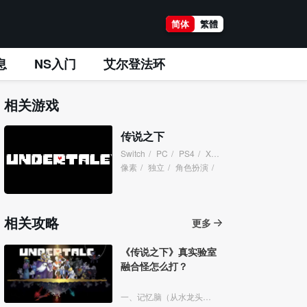
简体
繁體
息
NS入门
艾尔登法环
相关游戏
传说之下
Switch
/
PC
/
PS4
/
XboxOne
/
XboxSeries
/
像素
/
独立
/
角色扮演
/
相关攻略
更多
《传说之下》真实验室
融合怪怎么打？
一、记忆脑（从水龙头出来的那个）。1、行动选择手机。