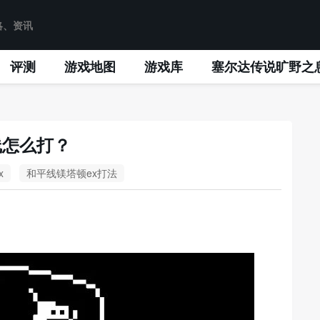
评测
游戏地图
游戏库
塞尔达传说旷野之
线怎么打？
x
和平线镁塔顿ex打法