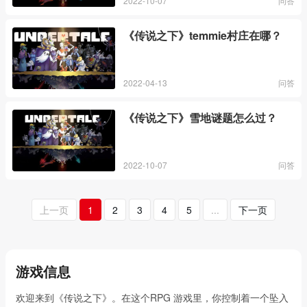
2022-10-07
问答
《传说之下》temmie村庄在哪？
2022-04-13
问答
《传说之下》雪地谜题怎么过？
2022-10-07
问答
上一页
1
2
3
4
5
...
下一页
游戏信息
欢迎来到《传说之下》。在这个RPG 游戏里，你控制着一个坠入