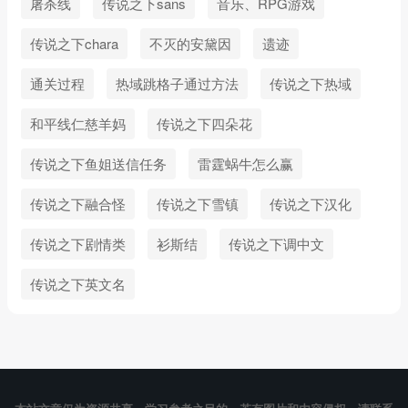
屠杀线
传说之下sans
音乐、RPG游戏
传说之下chara
不灭的安黛因
遗迹
通关过程
热域跳格子通过方法
传说之下热域
和平线仁慈羊妈
传说之下四朵花
传说之下鱼姐送信任务
雷霆蜗牛怎么赢
传说之下融合怪
传说之下雪镇
传说之下汉化
传说之下剧情类
衫斯结
传说之下调中文
传说之下英文名