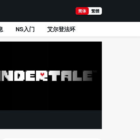
简体
繁體
息
NS入门
艾尔登法环