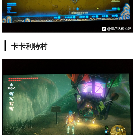
卡卡利特村