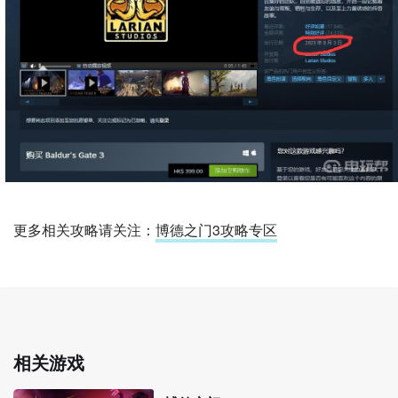
更多相关攻略请关注：
博德之门3攻略专区
相关游戏