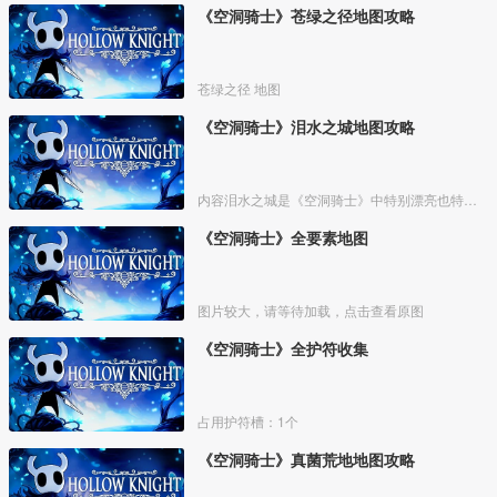
《空洞骑士》苍绿之径地图攻略
苍绿之径 地图
《空洞骑士》泪水之城地图攻略
内容泪水之城是《空洞骑士》中特别漂亮也特别重要的一个区域。
《空洞骑士》全要素地图
图片较大，请等待加载，点击查看原图
《空洞骑士》全护符收集
占用护符槽：1个
《空洞骑士》真菌荒地地图攻略