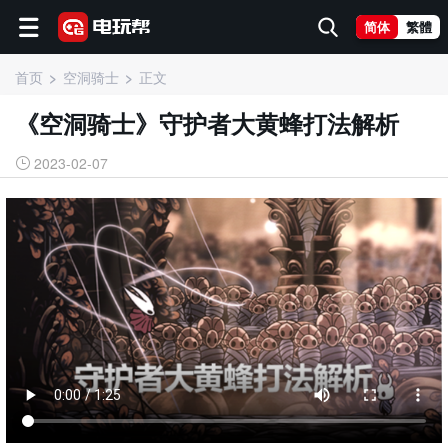
简体
繁體
首页
空洞骑士
正文
《空洞骑士》守护者大黄蜂打法解析
2023-02-07