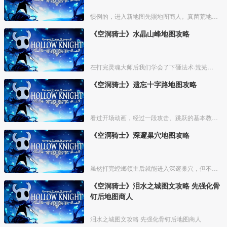
惯例的，进入新地图先照地图商人。真菌荒地的地图商人位置如下
《空洞骑士》水晶山峰地图攻略
在打完灵魂大师后我们学会了下砸法术·荒芜俯冲，之后就能去一些之前不能去的地方了，在出发前可以先去买光莹灯笼，如果之前死的比较多可以在泪水之城的椅子附近刷下钱。如果有多余的钱可以去遗
《空洞骑士》遗忘十字路地图攻略
看过开场动画，经过一段攻击、跳跃的基本教学关卡，我们来到衰落的小镇【德特茅斯】，坐上村中的椅子，可存档、回复体力。
《空洞骑士》深邃巢穴地图攻略
虽然打完螳螂领主后就能进入深邃巢穴，但不建议在前期前往，这里不仅地形复杂，怪物也比较强力。等主角能力稍微全一点，拥有超级冲刺、二段跳，骨钉也强化过一两次了，我们再攻略这里，会简单很
《空洞骑士》泪水之城图文攻略 先强化骨
钉后地图商人
泪水之城图文攻略 先强化骨钉后地图商人