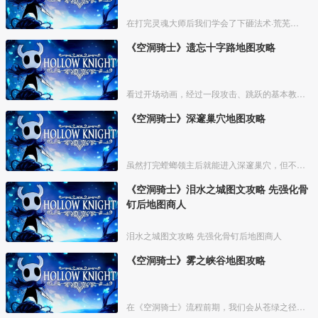
在打完灵魂大师后我们学会了下砸法术·荒芜俯冲，之后就能去一些之前不能去的地方了，在出发前可以先去买光莹灯笼，如果之前死的比较多可以在泪水之城的椅子附近刷下钱。如果有多余的钱可以去遗
《空洞骑士》遗忘十字路地图攻略
看过开场动画，经过一段攻击、跳跃的基本教学关卡，我们来到衰落的小镇【德特茅斯】，坐上村中的椅子，可存档、回复体力。
《空洞骑士》深邃巢穴地图攻略
虽然打完螳螂领主后就能进入深邃巢穴，但不建议在前期前往，这里不仅地形复杂，怪物也比较强力。等主角能力稍微全一点，拥有超级冲刺、二段跳，骨钉也强化过一两次了，我们再攻略这里，会简单很
《空洞骑士》泪水之城图文攻略 先强化骨
钉后地图商人
泪水之城图文攻略 先强化骨钉后地图商人
《空洞骑士》雾之峡谷地图攻略
在《空洞骑士》流程前期，我们会从苍绿之径来到雾之峡谷。不过这时候我们还不具备能力去探索这个区域，也没法买到这里的地图。