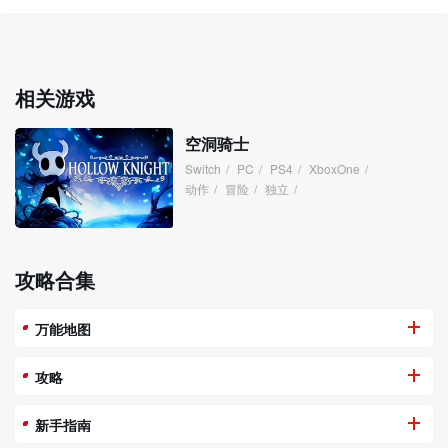
相关游戏
空洞骑士
Switch
/
PC
/
PS4
/
XboxOne
/
动作
/
冒险
/
独立
/
攻略合集
万能地图
攻略
新手指南