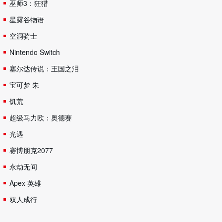
巫师3：狂猎
星露谷物语
空洞骑士
Nintendo Switch
塞尔达传说：王国之泪
宝可梦 朱
饥荒
超级马力欧：奥德赛
光遇
赛博朋克2077
永劫无间
Apex 英雄
双人成行