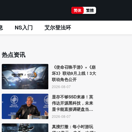
简体
繁體
息
NS入门
艾尔登法环
热点资讯
《使命召唤手游》×《崩
坏3》联动9月上线！3大
联动角色公开
2026-08-07
显存不够SSD来凑！英
伟达开源黑科技，未来
显卡能直接调硬盘当显
存
2026-08-07
真搜打撤：每小时游玩