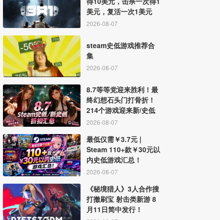
得10美元，击杀一次得1
美元，复活一次1美元
2026-08-07
steam史低游戏推荐合
集
2026-08-07
8.7等等党迎来胜利！最
终幻想石头门打骨折！
214个游戏迎来新/史低
2026-08-07
最低仅需￥3.7元 |
Steam 110+款￥30元以
内史低游戏汇总！
2026-08-07
《秘境猎人》3人合作搜
打撤刷宝 射击类新游 8
月11日简中发行！