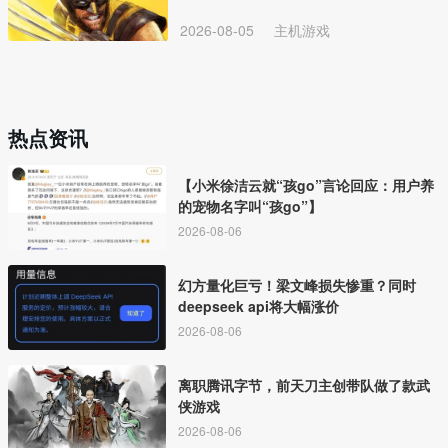
2026-08-05
主机游戏
热点资讯
【小米徐洁云就“孩go”言论回应：用户养
的宠物名字叫“孩go”】
2026-08-06
幻方量化巨亏！梁文峰损失惨重？同时
deepseek api将大幅涨价
2026-08-06
离职腾讯字节，前天刀主创带队做了款武
侠游戏
2026-08-06