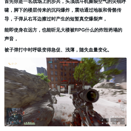
首先你是一名战场上的步兵，头顶战斗机撕裂空气的尖锐呼
啸，脚下的楼层传来的沉闷爆炸，震动通过地板和骨骼传
导，子弹从右耳边擦过时产生的短暂真空爆裂声，
能即使身在远方，也能听见大楼被RPG什么的炸毁坍塌的
声音，
被子弹打中时呼吸变得急促、浅薄，随失血量变化。