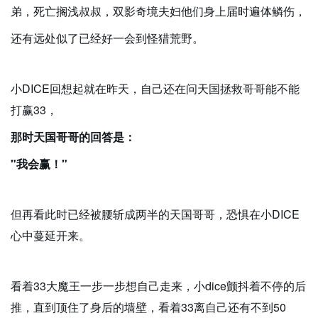
弟，死亡搁浅叔叔，双影奇境夫妇他们身上届时遍体鳞伤，
还有远处似了已经好一会到怪猎荒野。
小DICE回想起就在昨天，自己还在问天国拯救哥哥能不能
打赢33，
那时天国哥哥的回答是：
"我会赢！"
但再看此时已经被腰斩成两半的天国哥哥，恐惧在小DICE
心中蔓延开来。
看着33大魔王一步一步想自己走来，小dice颤抖着不停的后
推，直到顶住了身后的墙壁，看着33离自己还有不到50