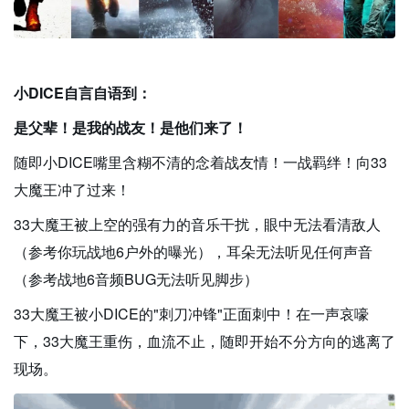
小DICE自言自语到：
是父辈！是我的战友！是他们来了！
随即小DICE嘴里含糊不清的念着战友情！一战羁绊！向33
大魔王冲了过来！
33大魔王被上空的强有力的音乐干扰，眼中无法看清敌人
（参考你玩战地6户外的曝光），耳朵无法听见任何声音
（参考战地6音频BUG无法听见脚步）
33大魔王被小DICE的"刺刀冲锋"正面刺中！在一声哀嚎
下，33大魔王重伤，血流不止，随即开始不分方向的逃离了
现场。