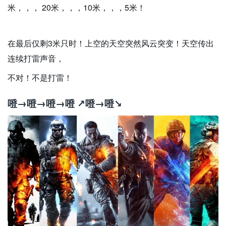
米，，， 20米，，，10米，，，5米！
在最后仅剩3米只时！上空的天空突然风云突变！天空传出
连续打雷声音，
不对！不是打雷！
噔→噔→噔→噔 ↗噔→噔↘