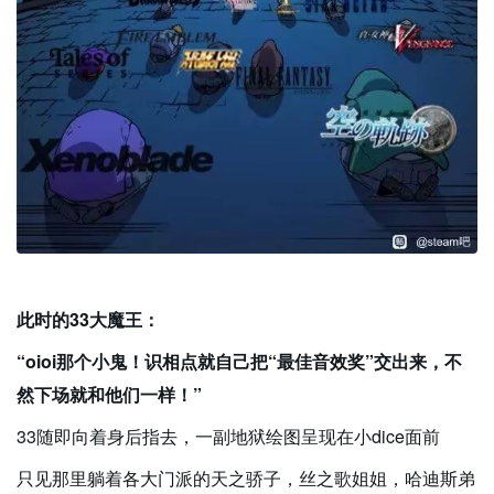
此时的33大魔王：
“oioi那个小鬼！识相点就自己把“最佳音效奖”交出来，不
然下场就和他们一样！”
33随即向着身后指去，一副地狱绘图呈现在小dice面前
只见那里躺着各大门派的天之骄子，丝之歌姐姐，哈迪斯弟