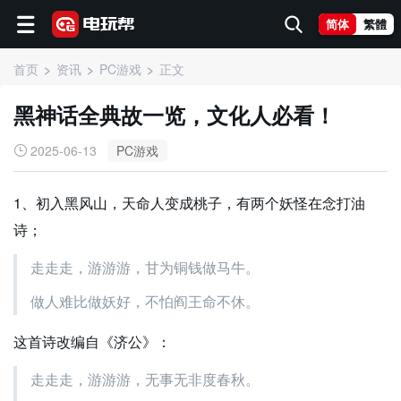
简体
繁體
首页
资讯
PC游戏
正文
黑神话全典故一览，文化人必看！
2025-06-13
PC游戏
1、初入黑风山，天命人变成桃子，有两个妖怪在念打油
诗；
走走走，游游游，甘为铜钱做马牛。
做人难比做妖好，不怕阎王命不休。
这首诗改编自《济公》：
走走走，游游游，无事无非度春秋。