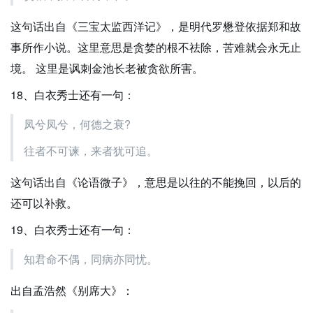
这句话出自《三宝太监西洋记》，是明代罗懋登依据郑和故
事所作小说。这里意思是贪婪的根不祛除，苦难就会永无止
境。 这里是讽刺金池长老被贪欲所害。
18、白衣秀士还有一句：
凤兮凤兮，何德之衰?
往者不可谏，来者犹可追。
这句话出自《论语微子》，意思是以往的不能挽回，以后的
还可以补救。
19、白衣秀士还有一句：
知君命不偶，同病亦同忧。
出自孟浩然《别席大》：