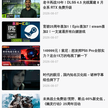
老卡再战10年！DLSS 4.5 光线重建 8 月
全系 RTX 免费升级
2026-08-07
育碧25周年喜加1！Epic喜加7！steam喜
加2！一文速通所有白嫖游戏
2026-08-07
149999元！索尼：想发挥PS5 Pro全部实
力？这台15万的电视了解一下
2026-08-07
时代的眼泪，国内知名汉化组－诸神字幕
组也倒下了
2026-08-07
未来战士免费送!荒野、断点-95%新史低，
《幽灵行动》25周年活动