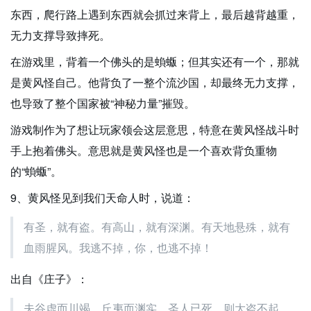
东西，爬行路上遇到东西就会抓过来背上，最后越背越重，
无力支撑导致摔死。
在游戏里，背着一个佛头的是蝜蝂；但其实还有一个，那就
是黄风怪自己。他背负了一整个流沙国，却最终无力支撑，
也导致了整个国家被“神秘力量”摧毁。
游戏制作为了想让玩家领会这层意思，特意在黄风怪战斗时
手上抱着佛头。意思就是黄风怪也是一个喜欢背负重物
的“蝜蝂”。
9、黄风怪见到我们天命人时，说道：
有圣，就有盗。有高山，就有深渊。有天地悬殊，就有
血雨腥风。我逃不掉，你，也逃不掉！
出自《庄子》：
夫谷虚而川竭，丘夷而渊实。圣人已死，则大盗不起，