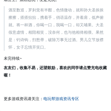
酒至数巡，罗刹觉有半酣，色情微动，就和孙大圣挨挨
擦擦，搭搭拈拈，携着手，俏语温存，并着肩，低声俯
就。将一杯酒，你喝一口，我喝一口，却又哺果。大圣
假意虚情，相陪相笑，没奈何，也与他相倚相偎。果然
是：钓诗钩，扫愁帚，破除万事无过酒。男儿立节放襟
怀，女子忘情开笑口。
未完待续~
友友们，收集不易，还望鼓励，喜欢的同学请点赞充电收藏
喔！
更多游戏资讯请关注：
电玩帮游戏资讯专区