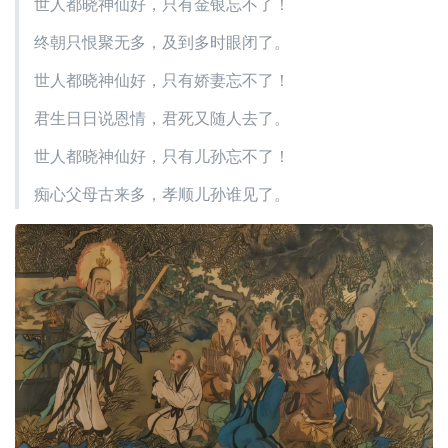
世人都晓神仙好，只有金银忘不了！
终朝只恨聚无多，及到多时眼闭了。
世人都晓神仙好，只有娇妻忘不了！
君生日日说恩情，君死又随人去了。
世人都晓神仙好，只有儿孙忘不了！
痴心父母古来多，孝顺儿孙谁见了。