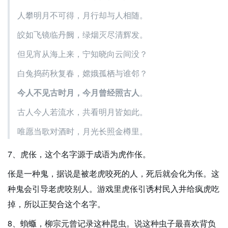
人攀明月不可得，月行却与人相随。
皎如飞镜临丹阙，绿烟灭尽清辉发。
但见宵从海上来，宁知晓向云间没？
白兔捣药秋复春，嫦娥孤栖与谁邻？
今人不见古时月，今月曾经照古人
。
古人今人若流水，共看明月皆如此。
唯愿当歌对酒时，月光长照金樽里。
7、虎伥，这个名字源于成语为虎作伥。
伥是一种鬼，据说是被老虎咬死的人，死后就会化为伥。这
种鬼会引导老虎咬别人。游戏里虎伥引诱村民入井给疯虎吃
掉，所以正契合这个名字。
8、蝜蝂，柳宗元曾记录这种昆虫。说这种虫子最喜欢背负