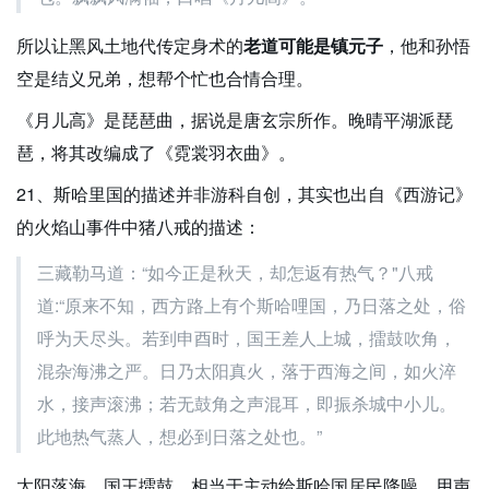
所以让黑风土地代传定身术的
老道可能是镇元子
，他和孙悟
空是结义兄弟，想帮个忙也合情合理。
《月儿高》是琵琶曲，据说是唐玄宗所作。晚晴平湖派琵
琶，将其改编成了《霓裳羽衣曲》。
21、斯哈里国的描述并非游科自创，其实也出自《西游记》
的火焰山事件中猪八戒的描述：
三藏勒马道：“如今正是秋天，却怎返有热气？"八戒
道:“原来不知，西方路上有个斯哈哩国，乃日落之处，俗
呼为天尽头。若到申酉时，国王差人上城，擂鼓吹角，
混杂海沸之严。日乃太阳真火，落于西海之间，如火淬
水，接声滚沸；若无鼓角之声混耳，即振杀城中小儿。
此地热气蒸人，想必到日落之处也。”
太阳落海，国王擂鼓，相当于主动给斯哈国居民降噪，用声