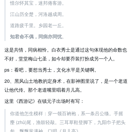
惜尔怀其宝，迷邦倦客游。
江山历全楚，河洛越成周。
道路疲千里。乡园老一丘。
知君命不偶，同病亦同忧
。
这是共情，同病相怜。白衣秀士是通过这句体现他的命数也
不好，堂堂梅山七圣，如今却要乔装打扮成另一个人。
ps：看吧，要想当秀士，文化水平是关键啊。
20、黑风山土地教的定身术，在影神图里说了，是一个老道
让他代传。那个老道嘴里唱着月儿高。
这里《西游记》在镇元子出场时有写：
你道他怎生模样：穿一领百衲袍，系一条吕公绦。手摇
麈 (zhǔ)尾，渔鼓轻敲。三耳草鞋登脚下，九阳巾子把头
包。飘飘风满袖，口唱《月儿高》。