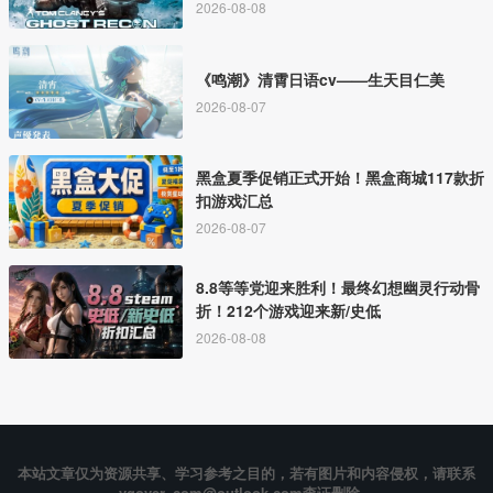
2026-08-08
《鸣潮》清霄日语cv——生天目仁美
2026-08-07
黑盒夏季促销正式开始！黑盒商城117款折
扣游戏汇总
2026-08-07
8.8等等党迎来胜利！最终幻想幽灵行动骨
折！212个游戏迎来新/史低
2026-08-08
本站文章仅为资源共享、学习参考之目的，若有图片和内容侵权，请联系
vgover_com@outlook.com查证删除。