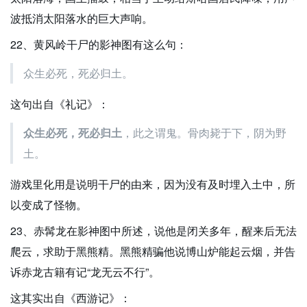
波抵消太阳落水的巨大声响。
22、黄风岭干尸的影神图有这么句：
众生必死，死必归土。
这句出自《礼记》：
众生必死，死必归土
，此之谓鬼。骨肉毙于下，阴为野
土。
游戏里化用是说明干尸的由来，因为没有及时埋入土中，所
以变成了怪物。
23、赤髯龙在影神图中所述，说他是闭关多年，醒来后无法
爬云，求助于黑熊精。黑熊精骗他说博山炉能起云烟，并告
诉赤龙古籍有记“龙无云不行”。
这其实出自《西游记》：