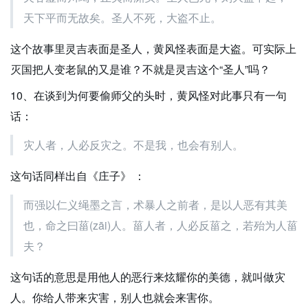
天下平而无故矣。圣人不死，大盗不止。
这个故事里灵吉表面是圣人，黄风怪表面是大盗。可实际上
灭国把人变老鼠的又是谁？不就是灵吉这个“圣人”吗？
10、在谈到为何要偷师父的头时，黄风怪对此事只有一句
话：
灾人者，人必反灾之。不是我，也会有别人。
这句话同样出自《庄子》 ：
而强以仁义绳墨之言，术暴人之前者，是以人恶有其美
也，命之曰菑(zāi)人。菑人者，人必反菑之，若殆为人菑
夫？
这句话的意思是用他人的恶行来炫耀你的美德，就叫做灾
人。你给人带来灾害，别人也就会来害你。