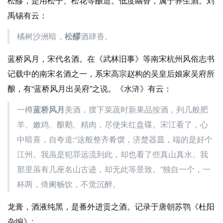
松醪，是用松子、松花等酿造。低度幽香，属于养生酒。刘
禹锡有云：
橘树沙洲暗，
松醪
酒肆香。
蓝桥风月，宋代名酒。在《武林旧事》等南宋杭州风俗志书
记载中的南宋名酒之一，系宋高宗赵构的吴皇后娘家吴府所
酿，有“蓝桥风月出吴府”之说。《水浒》有云：
一樽
蓝桥风月
美酒，摆下菜蔬时新果品按酒，列几般肥
羊、嫩鸡、酿鹅、精肉，尽使朱红盘碟。宋江看了，心
中暗喜，自夸道:“这般整齐肴馔，济楚器皿，端的是好个
江州。我虽是犯罪远流到此，却也看了些真山真水。我
那里虽有几座名山古迹，却无此等景致。”独自一个，一
杯两，倚阑畅饮，不觉沉醉。
龙膏，酒液纯黑，是番外进贡之酒。记录于唐朝苏鹗《杜阳
杂编》: