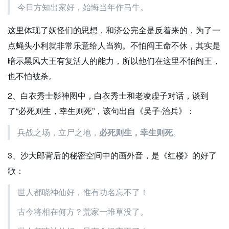
今日方知出家好，始悔当年作马牛。
这里体现了妖怪们的思想，和济公完全是反着来的，为了一
点蝇头小利就非常乐意给人当狗。不怕阎王命不休，其实是
暗示黑风大王有复活人的能力，所以他们在这里不怕阎王，
也不怕被杀。
2、白衣秀士影神图中，白衣秀士和老凌虚子对话，谈到
了“必死则生，幸生则死”，该句出自《吴子·治兵》：
兵战之场，立尸之地，
必死则生，幸生则死
。
3、沙大郎背后的秘密空间中的画外音，是《红楼》的好了
歌：
世人都晓神仙好，惟有功名忘不了！
古今将相在何方？荒家一堆草没了。