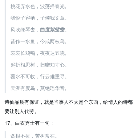
桃花弄水色，波荡摇春光。
我悦子容艳，子倾我文章。
风吹绿琴去，
曲度紫鸳鸯
。
昔作一水鱼，今成两枝鸟。
哀哀长鸡鸣，夜夜达五晓。
起折相思树，归赠知寸心。
覆水不可收，行云难重寻。
天涯有度鸟，莫绝瑶华音。
诗仙品质有保证，就是当事人不太是个东西，给情人的诗都
要让别人代劳。
17、白衣秀士有一句：
贪根不拔，苦树常在。