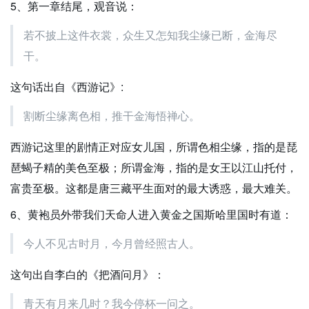
5、第一章结尾，观音说：
若不披上这件衣裳，众生又怎知我尘缘已断，金海尽
干。
这句话出自《西游记》:
割断尘缘离色相，推干金海悟禅心。
西游记这里的剧情正对应女儿国，所谓色相尘缘，指的是琵
琶蝎子精的美色至极；所谓金海，指的是女王以江山托付，
富贵至极。这都是唐三藏平生面对的最大诱惑，最大难关。
6、黄袍员外带我们天命人进入黄金之国斯哈里国时有道：
今人不见古时月，今月曾经照古人。
这句出自李白的《把酒问月》：
青天有月来几时？我今停杯一问之。