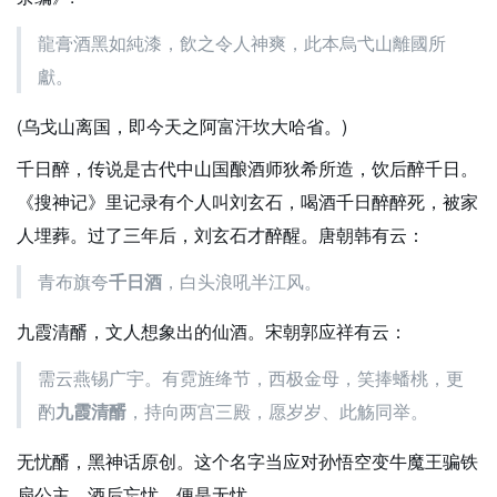
龍膏酒黑如純漆，飲之令人神爽，此本烏弋山離國所
獻。
(乌戈山离国，即今天之阿富汗坎大哈省。)
千日醉，传说是古代中山国酿酒师狄希所造，饮后醉千日。
《搜神记》里记录有个人叫刘玄石，喝酒千日醉醉死，被家
人埋葬。过了三年后，刘玄石才醉醒。唐朝韩有云：
青布旗夸
千日酒
，白头浪吼半江风。
九霞清醑，文人想象出的仙酒。宋朝郭应祥有云：
需云燕锡广宇。有霓旌绛节，西极金母，笑捧蟠桃，更
酌
九霞清醑
，持向两宫三殿，愿岁岁、此觞同举。
无忧醑，黑神话原创。这个名字当应对孙悟空变牛魔王骗铁
扇公主。酒后忘忧，便是无忧。