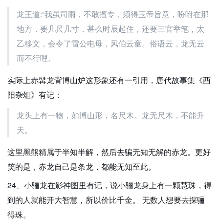
龙王道:“我虽司雨，不敢擅专，须得玉帝旨意，吩咐在那
地方，要几尺几寸，甚么时辰起住，还要三官举笔，太
乙移文，会令了雷公电母，风伯云童。俗语云，龙无云
而不行哩。
实际上赤髯龙背博山炉这形象还有一引用，唐代故事集《酉
阳杂俎》有记：
龙头上有一物，如博山形，名尺木。龙无尺木，不能升
天。
这里黑熊精属于半知半解，然后去骗无知无解的赤龙。更好
笑的是，赤龙自己是条龙，都能无知至此。
24、小骊龙在影神图里有记，说小骊龙身上有一颗慧珠，得
到的人就能开大智慧，所以价比千金。 无数人想要去探骊
得珠。