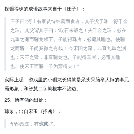
探骊得珠的成语故事来自于《庄子》：
庄子曰:“河上有家贫恃纬萧而食者，其子没于渊，得千金
之珠。其父谓其子曰：‘取石来锻之！夫千金之珠，必在
九重之渊而骊龙领下。子能得珠者，必遭其睡也。使骊
龙而寤，子尚奚微之有哉！'今宋国之深，非直九重之渊
也：宋王之猛，非直骊龙也。子能得车者，必遭其睡
也。使宋王而寤，子为齑粉夫！”
实际上呢，游戏里的小骊龙长得就是呆头呆脑举大锤的李元
霸形象，和智慧二字就根本不沾边。
25、所有酒的出处：
琼浆，出自宋玉《招魂》：
华酌既陈，有
琼浆
些。