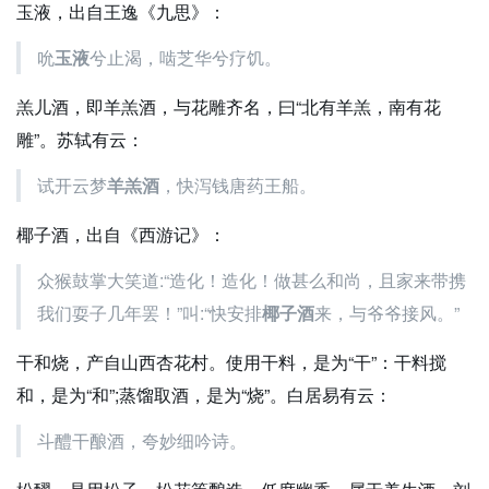
玉液，出自王逸《九思》：
吮
玉液
兮止渴，啮芝华兮疗饥。
羔儿酒，即羊羔酒，与花雕齐名，曰“北有羊羔，南有花
雕”。苏轼有云：
试开云梦
羊羔酒
，快泻钱唐药王船。
椰子酒，出自《西游记》：
众猴鼓掌大笑道:“造化！造化！做甚么和尚，且家来带携
我们耍子几年罢！”叫:“快安排
椰子酒
来，与爷爷接风。”
干和烧，产自山西杏花村。使用干料，是为“干”：干料搅
和，是为“和”;蒸馏取酒，是为“烧”。白居易有云：
斗醴干酿酒，夸妙细吟诗。