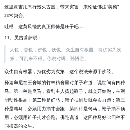
这里灵吉用恶行毁灭古国，带来灾害，来论证佛法“美德”，
非常契合。
吐槽：这黄风怪的真正师傅是庄子吧.....
11、灵吉菩萨说：
人也，兽也，佛也，妖也。众生自有根器，持优劣为次
第，可乱来不得。你说对吗，孙悟空。
众生自有根器，持优劣为次第，这个说法来源于佛经。
释迦牟尼在王舍城的竹林精舍里对弟子布道，说世间有四种
马。第一种是良马，看到主人扬起鞭子，就会开始跑，主观
能动性很高；第二种是好马，鞭子抽到后就会卖力跑；第三
种是庸马，必须用力抽才会跑；第四种是驽马，鞭子抽不顶
用，必须用锥子扎才会跑。佛陀说道，这四种马好比四种不
同根器的众生。