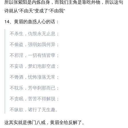
所以张紫阳是内炼自身，而我们主角是靠吃外物，所以这句
诗就从“不由天”变成了“不由我”
14、黄眉的蛊惑人心的话：
不杀生，仇恨永无止息；
不偷盗，强弱如我何异；
不邪淫，一切有情皆孽；
不妄语，梦幻泡影空虚；
不馋酒，忧怖涨落无常；
不耽乐，芳华刹那而已；
不贪眠，苦苦不得解脱；
不纵欲，诸行了无生趣。
这其实就是佛门八戒，黄眉全给反解了。