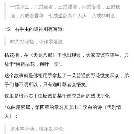
一戒杀生，二戒偷盗，三戒淫邪，四戒妄语，五戒饮
酒，六戒着香华，七戒坐卧高广大床，八戒非时食。
15、右手虫的隐神图有写道:
昨为拈花指，今作零落肢。
拈花指，在《天龙八部》里也出现过，大家应该不陌生。典
故于“佛祖拈花，迦叶一笑”。
这个故事就是佛祖用手拿起了一朵普通的野花微笑示众，弟
子们都不明所以，只有迦叶尊者会悟笑。
这里是暗示右手虫应该是某个佛陀菩萨的残肢所化
16.曲度紫鸳，第四章的章名其实出自李白的诗《代别情
人》：
清水本不动，桃花发岸傍。