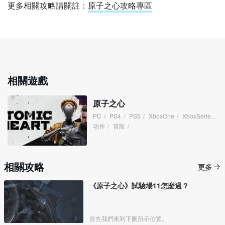
更多相關攻略請關註：
原子之心攻略專區
相關遊戲
原子之心
PC
/
PS4
/
PS5
/
XboxOne
/
XboxSeries
/
动作
/
冒险
/
相關攻略
更多
《原子之心》試驗場11怎麼過？
首先我們來到下圖所示位置。