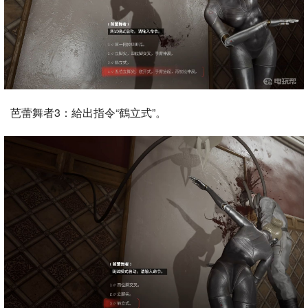
芭蕾舞者3：給出指令“鶴立式”。