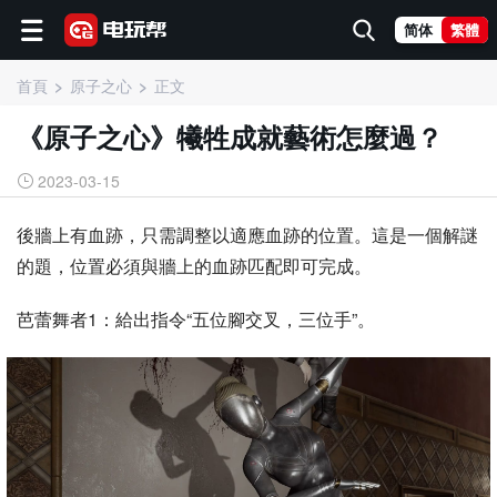
简体
繁體
首頁
原子之心
正文
《原子之心》犧牲成就藝術怎麼過？
2023-03-15
後牆上有血跡，只需調整以適應血跡的位置。這是一個解謎
的題，位置必須與牆上的血跡匹配即可完成。
芭蕾舞者1：給出指令“五位腳交叉，三位手”。