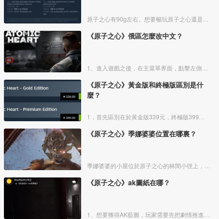
原子之心有90g左右。想要暢玩原子之心還是需要一定的電腦配置的，硬盤空間需要90G以上，大家可以參考對比一下自己的電腦配置。
《原子之心》俄區怎麼改中文？
1、進入遊戲之後，在主菜單界面，點擊左側的“Options”選項。
《原子之心》黃金版和終極版區別是什
麼？
1，首先區別在於黃金版339元，終極版399元。
《原子之心》季娜婆婆位置在哪裏？
季娜婆婆的小屋位於原子之心的林間小徑上，是季娜婆婆家住的地方。我們會遇到一個機器人掐住我們，最後是季娜婆婆用手裏的農具救了我們。
《原子之心》ak圖紙在哪？
1、想要獲得AK藍圖，玩家需要先把劇情推進到任務“種瓜得瓜種豆得豆”，拿到低溫車間的罐子後離開植物園。