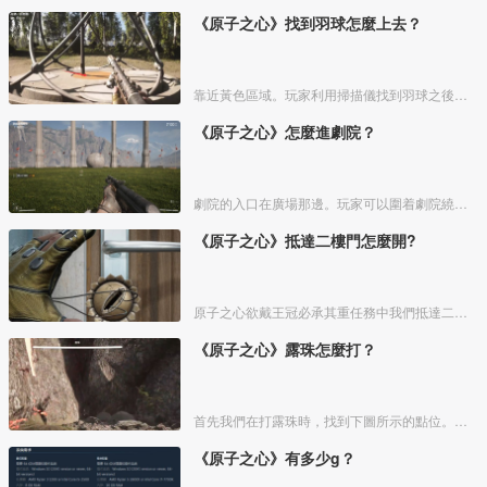
《原子之心》找到羽球怎麼上去？
靠近黃色區域。玩家利用掃描儀找到羽球之後，可以來到羽球底部的黃色區域，然後站在上面，就會啓動，最後就可以爬上羽球。
《原子之心》怎麼進劇院？
劇院的入口在廣場那邊。玩家可以圍着劇院繞一圈進行查看。玩家可以在球的左後方看到一個小樓梯，玩家可以通過這個小樓梯進入《原子之心》劇院。玩家在遊戲中等太久的時候系統也會提醒玩家。
《原子之心》抵達二樓門怎麼開?
原子之心欲戴王冠必承其重任務中我們抵達二樓門會遇到鎖着的門，我們左右上下轉動鼠標，就可以旋轉鎖芯，然後即可打開門了。
《原子之心》露珠怎麼打？
首先我們在打露珠時，找到下圖所示的點位。我們鑽進去。
《原子之心》有多少g？