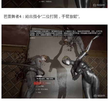
芭蕾舞者4：給出指令“二位打開，手臂放鬆”。