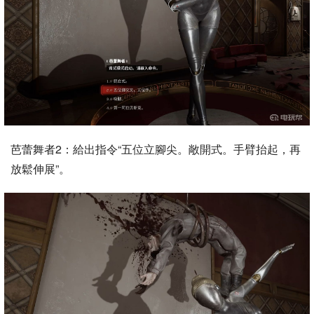
芭蕾舞者2：給出指令“五位立腳尖。敞開式。手臂抬起，再
放鬆伸展”。