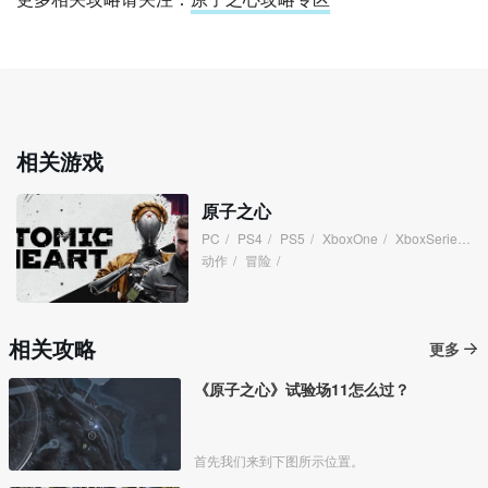
相关游戏
原子之心
PC
/
PS4
/
PS5
/
XboxOne
/
XboxSeries
/
动作
/
冒险
/
相关攻略
更多
《原子之心》试验场11怎么过？
首先我们来到下图所示位置。