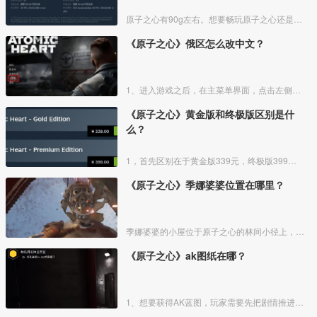
原子之心有90g左右。想要畅玩原子之心还是需要一定的电脑配置的，硬盘空间需要90G以上，大家可以参考对比一下自己的电脑配置。
《原子之心》俄区怎么改中文？
1、进入游戏之后，在主菜单界面，点击左侧的“Options”选项。
《原子之心》黄金版和终极版区别是什
么？
1，首先区别在于黄金版339元，终极版399元。
《原子之心》季娜婆婆位置在哪里？
季娜婆婆的小屋位于原子之心的林间小径上，是季娜婆婆家住的地方。我们会遇到一个机器人掐住我们，最后是季娜婆婆用手里的农具救了我们。
《原子之心》ak图纸在哪？
1、想要获得AK蓝图，玩家需要先把剧情推进到任务“种瓜得瓜种豆得豆”，拿到低温车间的罐子后离开植物园。