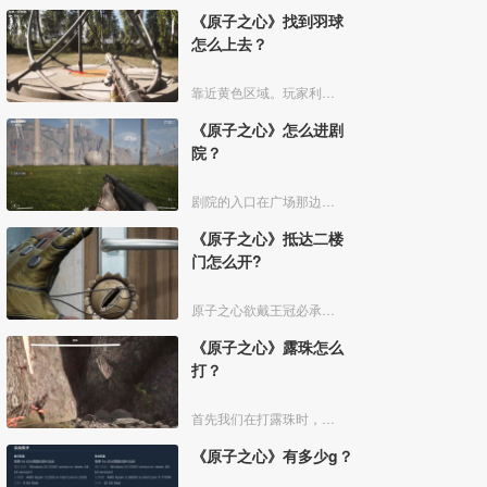
《原子之心》找到羽球
怎么上去？
靠近黄色区域。玩家利用扫描仪找到羽球之后，可以来到羽球底部的黄色区域，然后站在上面，就会启动，最后就可以爬上羽球。
《原子之心》怎么进剧
院？
剧院的入口在广场那边。玩家可以围着剧院绕一圈进行查看。玩家可以在球的左后方看到一个小楼梯，玩家可以通过这个小楼梯进入《原子之心》剧院。玩家在游戏中等太久的时候系统也会提醒玩家。
《原子之心》抵达二楼
门怎么开?
原子之心欲戴王冠必承其重任务中我们抵达二楼门会遇到锁着的门，我们左右上下转动鼠标，就可以旋转锁芯，然后即可打开门了。
《原子之心》露珠怎么
打？
首先我们在打露珠时，找到下图所示的点位。我们钻进去。
《原子之心》有多少g？