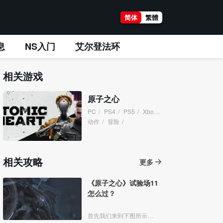
简体
繁體
息
NS入门
艾尔登法环
相关游戏
原子之心
PC
/
PS4
/
PS5
/
XboxOne
/
XboxSeries
/
动作
/
冒险
/
相关攻略
更多
《原子之心》试验场11
怎么过？
首先我们来到下图所示位置。