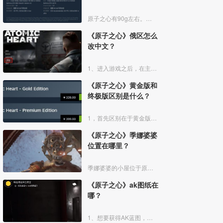
原子之心有90g左右。想要畅玩原子之心还是需要一定的电脑配置的，硬盘空间需要90G以上，大家可以参考对比一下自己的电脑配置。
《原子之心》俄区怎么
改中文？
1、进入游戏之后，在主菜单界面，点击左侧的“Options”选项。
《原子之心》黄金版和
终极版区别是什么？
1，首先区别在于黄金版339元，终极版399元。
《原子之心》季娜婆婆
位置在哪里？
季娜婆婆的小屋位于原子之心的林间小径上，是季娜婆婆家住的地方。我们会遇到一个机器人掐住我们，最后是季娜婆婆用手里的农具救了我们。
《原子之心》ak图纸在
哪？
1、想要获得AK蓝图，玩家需要先把剧情推进到任务“种瓜得瓜种豆得豆”，拿到低温车间的罐子后离开植物园。