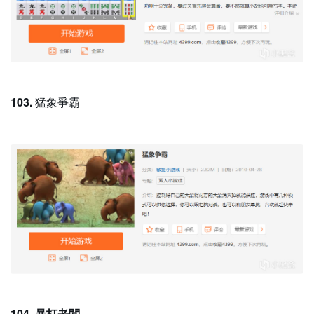
103.
猛象爭霸
104. 暴打老闆