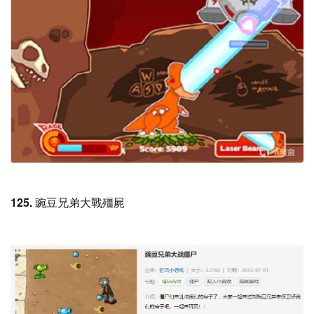
125.
豌豆兄弟大戰殭屍