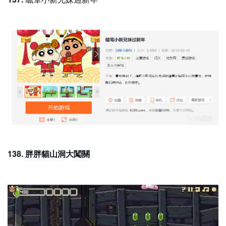
138. 胖胖貓山洞大闖關