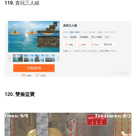
119.
貪玩三人組
120. 雙偷盜寶