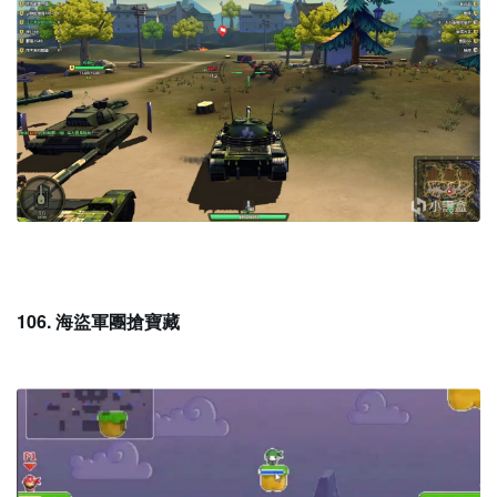
106. 海盜軍團搶寶藏