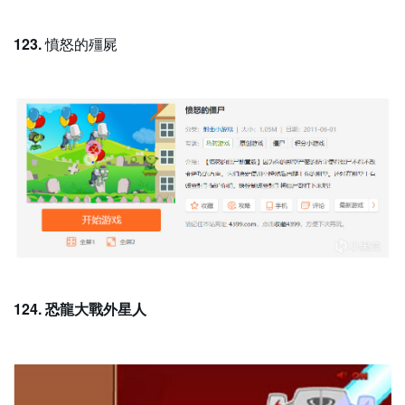
123.
憤怒的殭屍
124. 恐龍大戰外星人