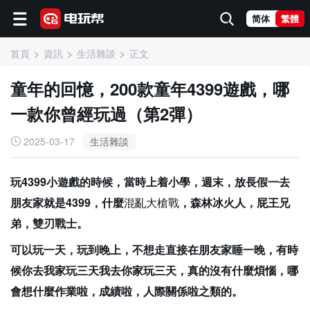
简体
繁體
首頁
資訊
生活雜談
正文
童年的回憶，200款童年4399遊戲，哪
一款你曾經玩過（第2彈）
2025-03-17
生活雜談
玩4399小遊戲的時候，當時上着小學，週末，放長假一去
朋友家就是4399，什麼
混亂大槍戰
，森林冰火人，屁王兄
弟，雙刃戰士。
可以玩一天，玩到晚上，不想走直接在朋友家睡一晚，有時
候你去我家玩三天我去你家玩三天，真的沒有什麼煩惱，哪
會想什麼作業啦，成績啦，人際關係啦之類的。