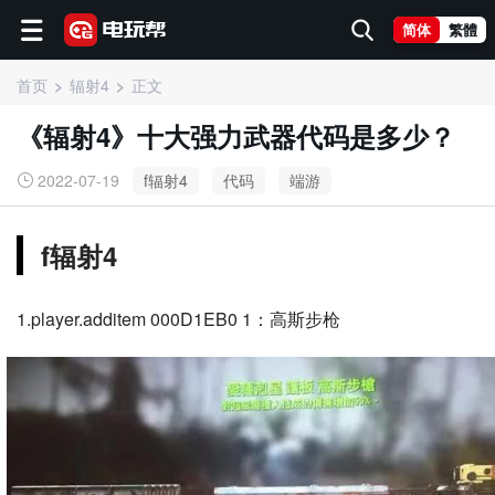
简体
繁體
首页
辐射4
正文
《辐射4》十大强力武器代码是多少？
2022-07-19
f辐射4
代码
端游
f辐射4
1.player.additem 000D1EB0 1：高斯步枪