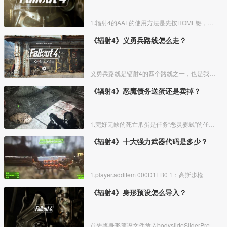
1.辐射4的AAF的使用方法是先按HOME键，接着点回车，然后按PaUP或者PgDn进行选人界面。
《辐射4》义勇兵路线怎么走？
义勇兵路线是辐射4的四个路线之一，也是我们最早接触到的组织，下面带来义勇兵路线的全任务攻略，感兴趣的朋友可以参考一下。
《辐射4》恶魔债务送蛋还是卖掉？
1.完好无缺的死亡爪蛋是任务“恶灵婴弑”的任务道具：
《辐射4》十大强力武器代码是多少？
1.player.additem 000D1EB0 1：高斯步枪
《辐射4》身形预设怎么导入？
首先将身形预设文件放入bodyslideSliderPresets文件夹里。