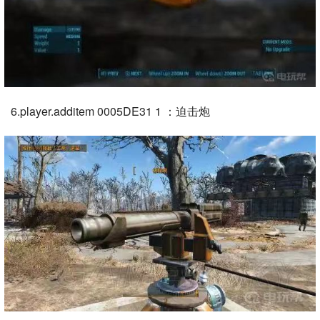
6.player.additem 0005DE31 1 ：迫击炮