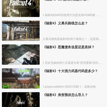
1.辐射4的AAF的使用方法是先按HOME键，接着点回车，然后按PaUP或者PgDn进行选人界面。
《辐射4》义勇兵路线怎么走？
义勇兵路线是辐射4的四个路线之一，也是我们最早接触到的组织，下面带来义勇兵路线的全任务攻略，感兴趣的朋友可以参考一下。
《辐射4》恶魔债务送蛋还是卖掉？
1.完好无缺的死亡爪蛋是任务“恶灵婴弑”的任务道具：
《辐射4》十大强力武器代码是多少？
1.player.additem 000D1EB0 1：高斯步枪
《辐射4》身形预设怎么导入？