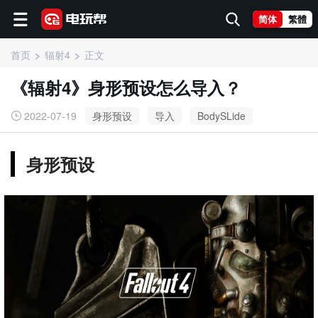
简体
繁體
首页
辐射4
正文
《辐射4》身形预设怎么导入？
2022-07-19
身形预设
导入
BodySLide
身形预设