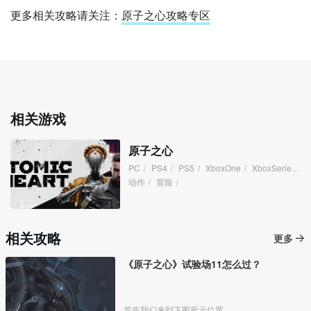
更多相关攻略请关注：
原子之心攻略专区
相关游戏
原子之心
PC
/
PS4
/
PS5
/
XboxOne
/
XboxSeries
/
动作
/
冒险
/
相关攻略
更多
《原子之心》试验场11怎么过？
首先我们来到下图所示位置。