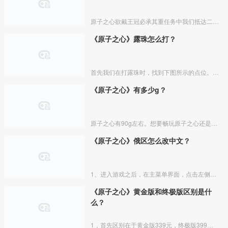
原子之心欲戴王冠必承其重任务中我们抵达二楼门会遇到锁着的门，我们左右上下转动鼠标，就可以旋转锁芯，然后即可打开门了。
《原子之心》露珠怎么打？
首先我们在打露珠时，找到下图所示的点位。我们钻进去。
《原子之心》有多少g？
原子之心有90g左右。想要畅玩原子之心还是需要一定的电脑配置的，硬盘空间需要90G以上，大家可以参考对比一下自己的电脑配置。
《原子之心》俄区怎么改中文？
1、进入游戏之后，在主菜单界面，点击左侧的“Options”选项。
《原子之心》黄金版和终极版区别是什
么？
1，首先区别在于黄金版339元，终极版399元。