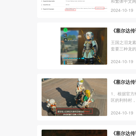
和繁体中文
戏内容都是
2024-10-19
《塞尔达传
王国之泪龙
套要三种龙的
攻药，雷龙角
2024-10-19
《塞尔达传
1、根据官方
区的利特村，
神殿，跟着
2024-10-19
《塞尔达传