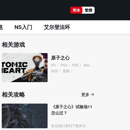
简体
繁體
息
NS入门
艾尔登法环
相关游戏
原子之心
PC
/
PS4
/
PS5
/
XboxOne
/
XboxSeries
/
动作
/
冒险
/
相关攻略
更多
《原子之心》试验场11
怎么过？
首先我们来到下图所示位置。