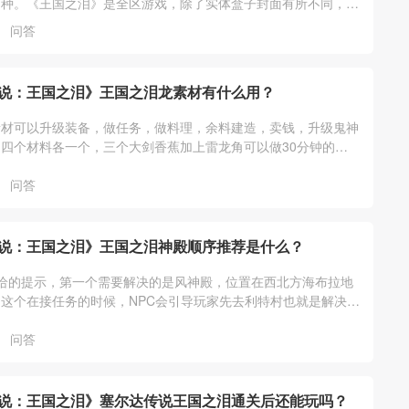
两种。《王国之泪》是全区游戏，除了实体盒子封面有所不同，游
一样的，任意版本都支持中文。
问答
说：王国之泪》王国之泪龙素材有什么用？
素材可以升级装备，做任务，做料理，余料建造，卖钱，升级鬼神
四个材料各一个，三个大剑香蕉加上雷龙角可以做30分钟的三
一个卖300，龙的爪子可以去三个
问答
说：王国之泪》王国之泪神殿顺序推荐是什么？
给的提示，第一个需要解决的是风神殿，位置在西北方海布拉地
这个在接任务的时候，NPC会引导玩家先去利特村也就是解决风
她们说的走就可以。
问答
说：王国之泪》塞尔达传说王国之泪通关后还能玩吗？