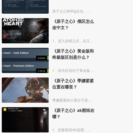
原子之心有90g左右。想要畅玩原子之心还是需要一定的电脑配置的，硬盘空间需要90G以上，大家可以参考对比一下自己的电脑配置。
《原子之心》俄区怎么
改中文？
1、进入游戏之后，在主菜单界面，点击左侧的“Options”选项。
《原子之心》黄金版和
终极版区别是什么？
1，首先区别在于黄金版339元，终极版399元。
《原子之心》季娜婆婆
位置在哪里？
季娜婆婆的小屋位于原子之心的林间小径上，是季娜婆婆家住的地方。我们会遇到一个机器人掐住我们，最后是季娜婆婆用手里的农具救了我们。
《原子之心》ak图纸在
哪？
1、想要获得AK蓝图，玩家需要先把剧情推进到任务“种瓜得瓜种豆得豆”，拿到低温车间的罐子后离开植物园。