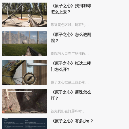
《原子之心》找到羽球
怎么上去？
靠近黄色区域。玩家利用扫描仪找到羽球之后，可以来到羽球底部的黄色区域，然后站在上面，就会启动，最后就可以爬上羽球。
《原子之心》怎么进剧
院？
剧院的入口在广场那边。玩家可以围着剧院绕一圈进行查看。玩家可以在球的左后方看到一个小楼梯，玩家可以通过这个小楼梯进入《原子之心》剧院。玩家在游戏中等太久的时候系统也会提醒玩家。
《原子之心》抵达二楼
门怎么开?
原子之心欲戴王冠必承其重任务中我们抵达二楼门会遇到锁着的门，我们左右上下转动鼠标，就可以旋转锁芯，然后即可打开门了。
《原子之心》露珠怎么
打？
首先我们在打露珠时，找到下图所示的点位。我们钻进去。
《原子之心》有多少g？