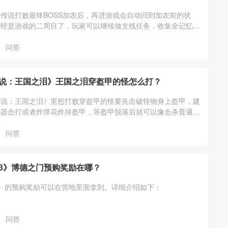
传说打败最终BOSS加农后，再进游戏会自动回到加农前的状
已经是游戏的二周目了，玩家可以继续做支线任务，收集全记忆、
通祠堂、装备等其它游戏内容。
问答
说：王国之泪》王国之泪穿盔甲的怪怎么打？
传说：王国之泪》里想打败穿盔甲的怪要先击破怪物身上盔甲，建
武器击打或者炸弹花炸掉盔甲，等盔甲脱落后就可以像击杀普通怪
他。详细介绍如下：
问答
3》博德之门预购奖励在哪？
》的预购奖励可以在营地里面拿到。详细介绍如下：
问答