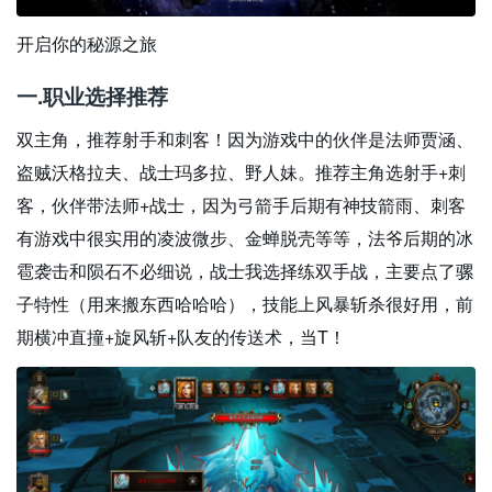
开启你的秘源之旅
一.职业选择推荐
双主角，推荐射手和刺客！因为游戏中的伙伴是法师贾涵、
盗贼沃格拉夫、战士玛多拉、野人妹。推荐主角选射手+刺
客，伙伴带法师+战士，因为弓箭手后期有神技箭雨、刺客
有游戏中很实用的凌波微步、金蝉脱壳等等，法爷后期的冰
雹袭击和陨石不必细说，战士我选择练双手战，主要点了骡
子特性（用来搬东西哈哈哈），技能上风暴斩杀很好用，前
期横冲直撞+旋风斩+队友的传送术，当T！