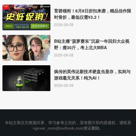
育碧领衔！8月8日折扣来袭，精品佳作限
时骨折，最低仅需¥3.2！
2026-08-08
B站主播“菠萝赛东”沉寂一年回归大众视
野：瘦30斤，考上北大MBA
2026-08-08
疯传的英伟达新技术硬盘当显存，实则与
游戏毫无关系！纯为AI！
2026-08-08
本站文章仅为资源共享、学习参考之目的，若有图片和内容侵权，请联系
vgover_com@outlook.com查证删除。