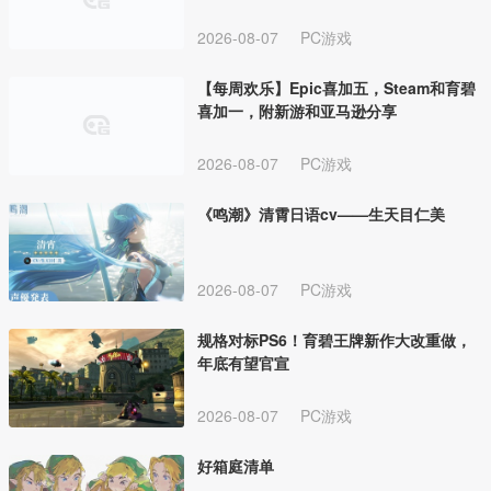
2026-08-07
PC游戏
【每周欢乐】Epic喜加五，Steam和育碧
喜加一，附新游和亚马逊分享
2026-08-07
PC游戏
《鸣潮》清霄日语cv——生天目仁美
2026-08-07
PC游戏
规格对标PS6！育碧王牌新作大改重做，
年底有望官宣
2026-08-07
PC游戏
好箱庭清单