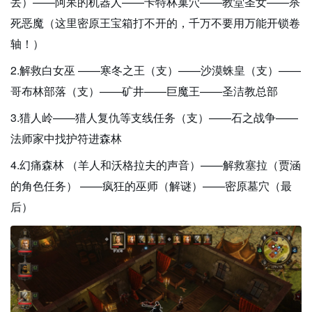
丢）——阿呆的机器人——卡特林巢穴——教堂圣女——杀
死恶魔（这里密原王宝箱打不开的，千万不要用万能开锁卷
轴！）
2.解救白女巫 ——寒冬之王（支）——沙漠蛛皇（支）——
哥布林部落（支）——矿井——巨魔王——圣洁教总部
3.猎人岭——猎人复仇等支线任务（支）——石之战争——
法师家中找护符进森林
4.幻痛森林 （羊人和沃格拉夫的声音）——解救塞拉（贾涵
的角色任务） ——疯狂的巫师（解谜）——密原墓穴（最
后）