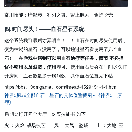
常用技能：暗影步、利刃之舞、肾上腺素、金蝉脱壳
四.时间尽头！——血石星石系统
这个系统我到最后才弄明白！！！血石在时间尽头使用后，
变为枯竭的星石（没用了，可以通过星石看使用了几个血
石），
在游戏中遇到可以用血石治疗等任务，情节 不必担
忧不够用以及浪费，使用即可。
使用血石后会在时间尽头打
开房间！血石数量多于房间数，具体血石位置见下帖：
https://bbs。3dmgame。com/thread-4529151-1-1.html
神界3原罪全部血石，星石的具体位置截图 - 《神界3：原
罪》
后期会打开四个大厅，对应技能书 如下：
火 ：火焰 战场技艺 风 ：大气 盗贼 土 ：大地 巫