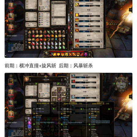
前期：横冲直撞+旋风斩 后期：风暴斩杀