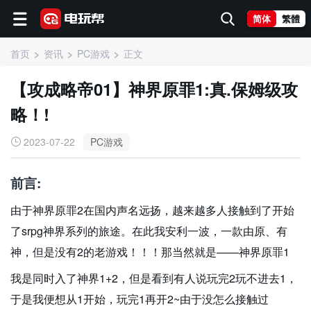
简体
繁體
首页
资讯
PC游戏
正文
【攻成略帝01】神界原罪1:真.保姆级攻
略！!
2023-07-22
PC游戏
前言:
由于神界原罪2在国内声名远扬，越来越多人接触到了开始
了srpg神界系列的旅途。在此我安利一波，一款由原、有
神，但是没有2的老游戏！！！那当然就是——神界原罪1
我是同时入了神界1+2，但是看到有人说玩完2玩不进去1，
于是我便想从1开始，玩完1再开2~由于没怎么接触过