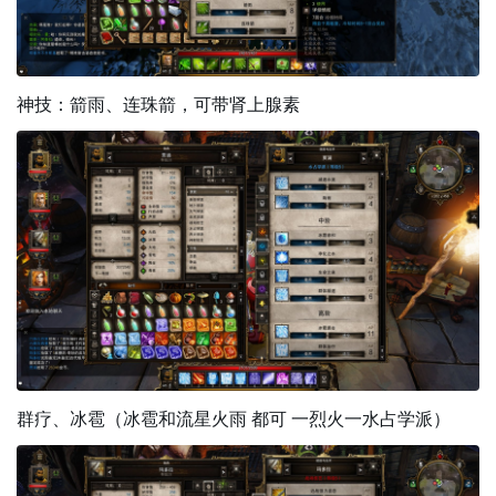
神技：箭雨、连珠箭，可带肾上腺素
群疗、冰雹（冰雹和流星火雨 都可 一烈火一水占学派）