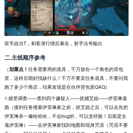
双手战当T，刺客潜行绕后暴击，射手法爷输出
二.主线顺序参考
（
划重点！
任务需要用的道具，千万放在一个角色的背包
里，这样后期好找缺什么！千万不要卖任务道具，不要问我
跑了多少个商店，结果发现是在伙伴背包里QAQ）
1.接受调查——查到四个嫌疑人——抓捕艾姐——伊芙琳逃
跑（接到任务搜索伊芙琳家之前，抓艾姐之后，可以去先把
伊芙琳杀一遍哈哈哈，不会bug的，可以贪经验！后面是女
鬼伊芙琳）——去伊芙琳家找到地图和现身咒语（咒语不要