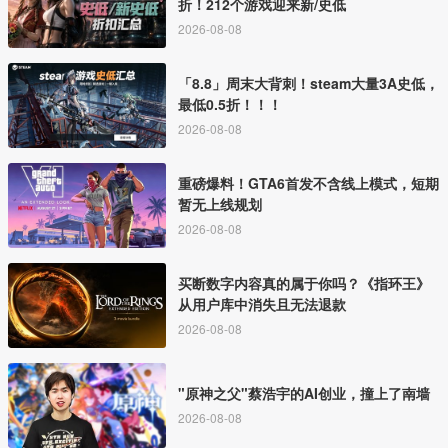
折！212个游戏迎来新/史低
2026-08-08
「8.8」周末大背刺！steam大量3A史低，
最低0.5折！！！
2026-08-08
重磅爆料！GTA6首发不含线上模式，短期
暂无上线规划
2026-08-08
买断数字内容真的属于你吗？《指环王》
从用户库中消失且无法退款
2026-08-08
"原神之父"蔡浩宇的AI创业，撞上了南墙
2026-08-08