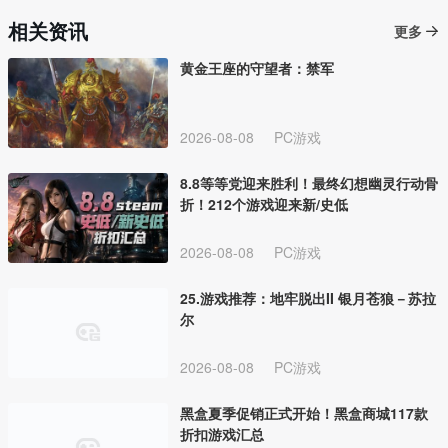
相关资讯
更多
黄金王座的守望者：禁军
2026-08-08
PC游戏
8.8等等党迎来胜利！最终幻想幽灵行动骨
折！212个游戏迎来新/史低
2026-08-08
PC游戏
25.游戏推荐：地牢脱出II 银月苍狼－苏拉
尔
2026-08-08
PC游戏
黑盒夏季促销正式开始！黑盒商城117款
折扣游戏汇总