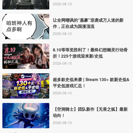
2026-08-10
让全网嘲讽的“嘉豪”逆袭成万人迷的新
作，正在成为国漫顶流
2026-08-10
8.10等等党胜利了！最终幻想幽灵行动骨
折！225个游戏迎来新/史低
2026-08-10
超多款史低来袭 | Steam 130+ 款新史低&
平史低游戏汇总！
2026-08-10
【空洞骑士】团队新作【无畏之狐】最新
动向！
2026-08-10