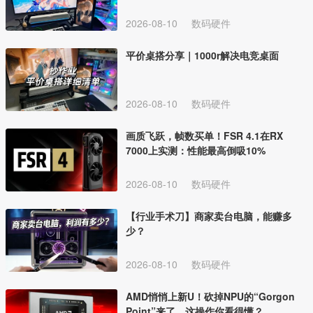
2026-08-10
数码硬件
平价桌搭分享｜1000r解决电竞桌面
2026-08-10
数码硬件
画质飞跃，帧数买单！FSR 4.1在RX
7000上实测：性能最高倒吸10%
2026-08-10
数码硬件
【行业手术刀】商家卖台电脑，能赚多
少？
2026-08-10
数码硬件
AMD悄悄上新U！砍掉NPU的“Gorgon
Point”来了，这操作你看得懂？