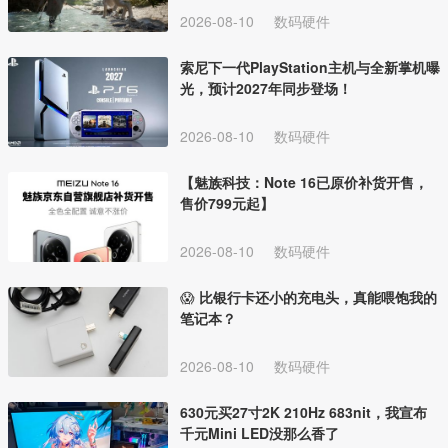
2026-08-10
数码硬件
索尼下一代PlayStation主机与全新掌机曝
光，预计2027年同步登场！
2026-08-10
数码硬件
【魅族科技：Note 16已原价补货开售，
售价799元起】
2026-08-10
数码硬件
😱 比银行卡还小的充电头，真能喂饱我的
笔记本？
2026-08-10
数码硬件
630元买27寸2K 210Hz 683nit，我宣布
千元Mini LED没那么香了