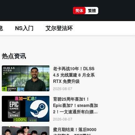
简体
繁體
息
NS入门
艾尔登法环
热点资讯
老卡再战10年！DLSS
4.5 光线重建 8 月全系
RTX 免费升级
2026-08-07
育碧25周年喜加1！
Epic喜加7！steam喜加
2！一文速通所有白嫖游
戏
2026-08-07
蜜月期结束！落后9000