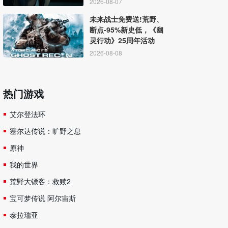
2026-08-07
未来战士免费送!荒野、
断点-95%新史低，《幽
灵行动》25周年活动
2026-08-08
热门游戏
艾尔登法环
塞尔达传说：旷野之息
原神
我的世界
荒野大镖客：救赎2
宝可梦传说 阿尔宙斯
泰拉瑞亚