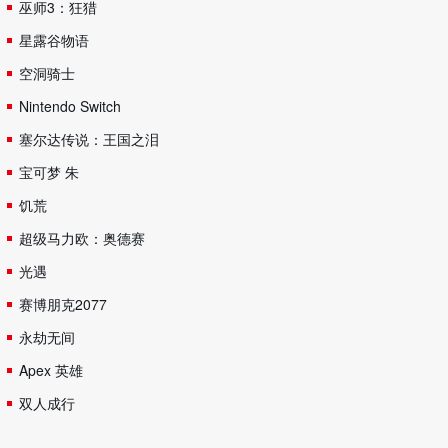
巫师3：狂猎
星露谷物语
空洞骑士
Nintendo Switch
塞尔达传说：王国之泪
宝可梦 朱
饥荒
超级马力欧：奥德赛
光遇
赛博朋克2077
永劫无间
Apex 英雄
双人成行