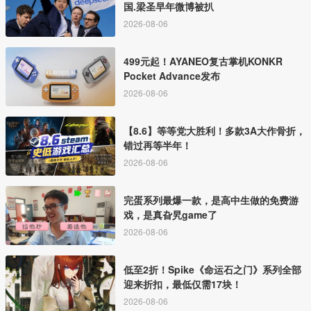
国.梁圣早年微博被扒
2026-08-06
499元起！AYANEO复古掌机KONKR
Pocket Advance发布
2026-08-06
【8.6】等等党大胜利！多款3A大作骨折，
错过再等半年！
2026-08-06
完蛋系列最爆一款，是高中生做的免费游
戏，是真旮旯game了
2026-08-06
低至2折！Spike《命运石之门》系列全部
迎来折扣，最低仅需17块！
2026-08-06