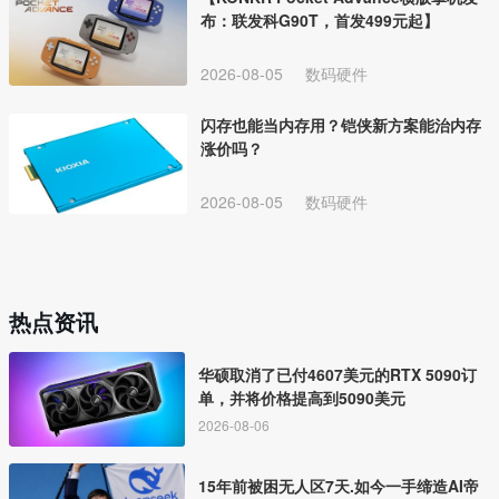
布：联发科G90T，首发499元起】
2026-08-05
数码硬件
闪存也能当内存用？铠侠新方案能治内存
涨价吗？
2026-08-05
数码硬件
热点资讯
华硕取消了已付4607美元的RTX 5090订
单，并将价格提高到5090美元
2026-08-06
15年前被困无人区7天.如今一手缔造AI帝