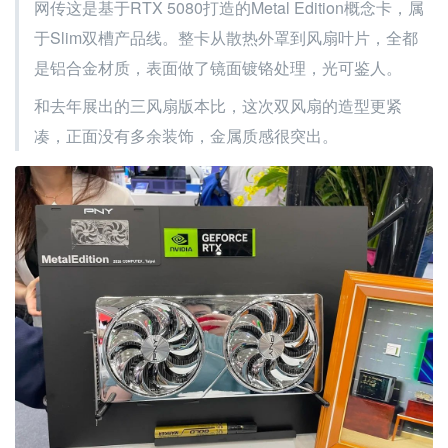
网传这是基于RTX 5080打造的Metal Edition概念卡，属
于Slim双槽产品线。整卡从散热外罩到风扇叶片，全都
是铝合金材质，表面做了镜面镀铬处理，光可鉴人。
和去年展出的三风扇版本比，这次双风扇的造型更紧
凑，正面没有多余装饰，金属质感很突出。