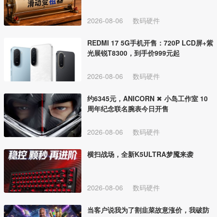
2026-08-06
数码硬件
REDMI 17 5G手机开售：720P LCD屏+紫
光展锐T8300，到手价999元起
2026-08-06
数码硬件
约6345元，ANICORN ✖ 小岛工作室 10
周年纪念联名腕表今日开售
2026-08-06
数码硬件
横扫战场，全新K5ULTRA梦魇来袭
2026-08-06
数码硬件
当客户说我为了割韭菜故意涨价，我破防