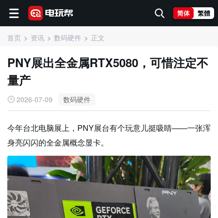
简体
繁體
首页
资讯
数码硬件
正文
PNY展出全金属RTX5080，可惜注定不
量产
2026-07-09
数码硬件
今年台北电脑展上，PNY展台有个玩意儿挺吸睛——一张浑
身亮闪闪的全金属概念显卡。