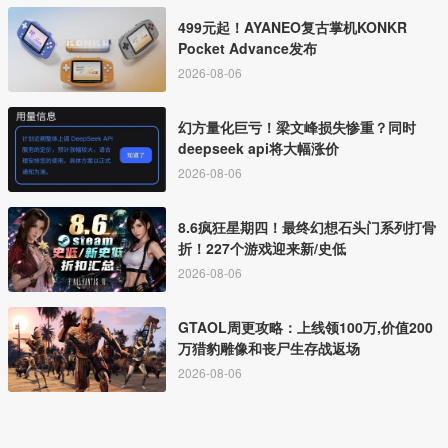
499元起！AYANEO复古掌机KONKR
Pocket Advance发布
2026-08-06
幻方量化巨亏！梁文峰损失惨重？同时
deepseek api将大幅涨价
2026-08-06
8.6疯狂星期四！最终幻想石头门系列打骨
折！227个游戏迎来新/史低
2026-08-06
GTAOL周更攻略：上线领100万,价值200
万猎豹雕像和丧尸生存战返场
2026-08-06