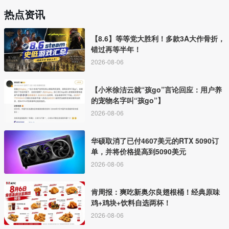
热点资讯
【8.6】等等党大胜利！多款3A大作骨折，
错过再等半年！
2026-08-06
【小米徐洁云就“孩go”言论回应：用户养
的宠物名字叫“孩go”】
2026-08-06
华硕取消了已付4607美元的RTX 5090订
单，并将价格提高到5090美元
2026-08-06
肯周报：爽吃新奥尔良翅根桶！经典原味
鸡+鸡块+饮料自选两杯！
2026-08-06