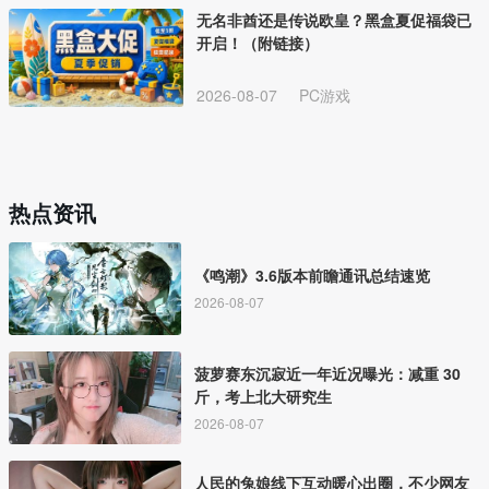
无名非酋还是传说欧皇？黑盒夏促福袋已
开启！（附链接）
2026-08-07
PC游戏
热点资讯
《鸣潮》3.6版本前瞻通讯总结速览
2026-08-07
菠萝赛东沉寂近一年近况曝光：减重 30
斤，考上北大研究生
2026-08-07
人民的兔娘线下互动暖心出圈，不少网友