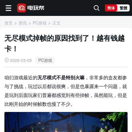
简体
繁體
首页
资讯
PC游戏
正文
无尽模式掉帧的原因找到了！越有钱越
卡！
2026-03-05
PC游戏
咱们游戏最近的
无尽模式不是特别火嘛
，非常多的盒友都参
与了挑战，玩过以后都说很爽，但是也暴露来一个问题，就
是玩到后面玩家们普遍都感觉到有些掉帧，虽然能玩，但是
比刚开始的时候帧数也慢了不少。