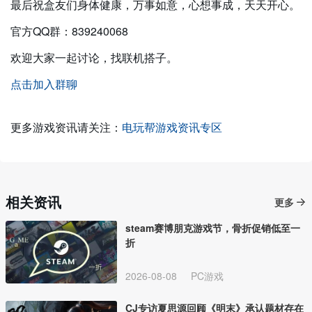
最后祝盒友们身体健康，万事如意，心想事成，天天开心。
官方QQ群：839240068
欢迎大家一起讨论，找联机搭子。
点击加入群聊
更多游戏资讯请关注：
电玩帮游戏资讯专区
相关资讯
更多
steam赛博朋克游戏节，骨折促销低至一
折
2026-08-08
PC游戏
CJ专访夏思源回顾《明末》承认题材存在