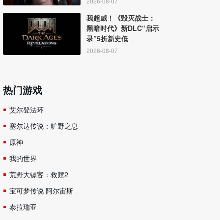
2026-08-07
我超威！《毁灭战士：
黑暗时代》新DLC“启示
录”5折新史低
2026-08-07
热门游戏
艾尔登法环
塞尔达传说：旷野之息
原神
我的世界
荒野大镖客：救赎2
宝可梦传说 阿尔宙斯
泰拉瑞亚