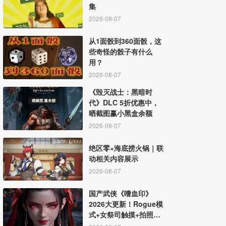
集
2026-08-07
从1面骰到360面骰，这
些奇怪的骰子有什么
用？
2026-08-07
《毁灭战士：黑暗时
代》DLC 5折优惠中，
晒截图赢小黑盒余额
2026-08-07
绝区零×海底捞火锅｜联
动相关内容展示
2026-08-07
国产武侠《嗜血印》
2026大更新！Rogue模
式+女祭司触摸+拍照模
式