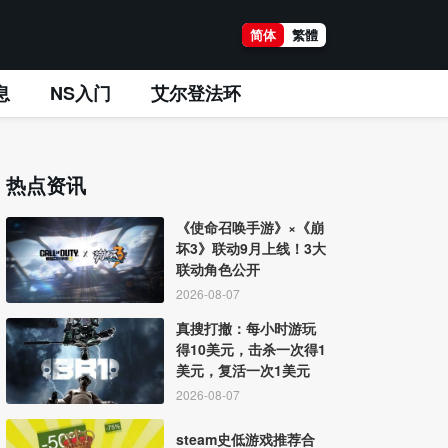
简体
繁體
息
NS入门
艾尔登法环
热点资讯
《使命召唤手游》×《崩
坏3》联动9月上线！3大
联动角色公开
2026-08-07
真搜打撤：每小时游玩
得10美元，击杀一次得1
美元，复活一次1美元
2026-08-07
steam史低游戏推荐合