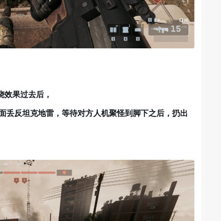
烧效果过去后，
下面丢反坦克地雷，等待对方人机聚怪到脚下之后，扔出