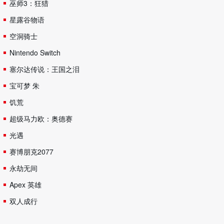
巫师3：狂猎
星露谷物语
空洞骑士
Nintendo Switch
塞尔达传说：王国之泪
宝可梦 朱
饥荒
超级马力欧：奥德赛
光遇
赛博朋克2077
永劫无间
Apex 英雄
双人成行