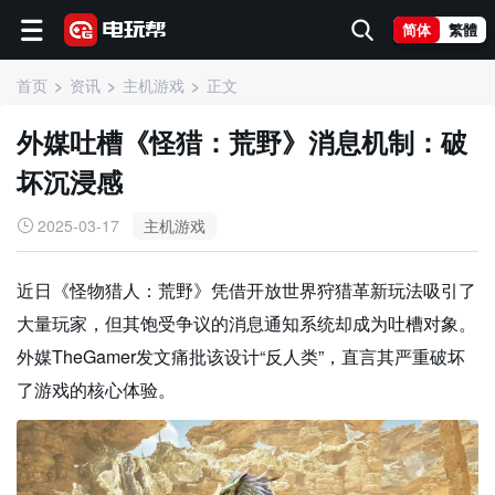
简体
繁體
首页
资讯
主机游戏
正文
外媒吐槽《怪猎：荒野》消息机制：破
坏沉浸感
2025-03-17
主机游戏
近日《怪物猎人：荒野》凭借开放世界狩猎革新玩法吸引了
大量玩家，但其饱受争议的消息通知系统却成为吐槽对象。
外媒TheGamer发文痛批该设计“反人类”，直言其严重破坏
了游戏的核心体验。