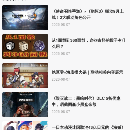
《使命召唤手游》×《崩坏3》联动9月上
线！3大联动角色公开
2026-08-07
从1面骰到360面骰，这些奇怪的骰子有什
么用？
2026-08-07
绝区零×海底捞火锅｜联动相关内容展示
2026-08-07
《毁灭战士：黑暗时代》DLC 5折优惠
中，晒截图赢小黑盒余额
2026-08-07
一日本动漫迷因取消43亿日元的《海贼》