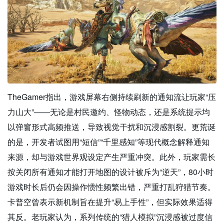
TheGamer指出，游戏屏幕右侧持续刷新的通知流让玩家“压
力山大”——无论是村民邀约、怪物动态，还是系统提示均
以弹窗形式高频推送，导致视觉干扰和沉浸感割裂。更荒诞
的是，开发者试图用“短信”“千里感知”等现代概念解释通知
来源，却与游戏世界观设定产生严重冲突。此外，玩家需长
按关闭所有通知才能打开地图的设计被斥为“逆天”，80小时
游戏时长后仍会因操作惯性频繁出错，严重打乱狩猎节奏。
卡普空曾表示新机制旨在提升“易上手性”，但实际效果适得
其反。老玩家认为，系列传统的“猎人模拟”沉浸感被过度信