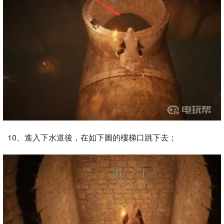
10、進入下水道後，在如下圖的樓梯口跳下去；