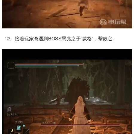
12、接着玩家會遇到BOSS惡兆之子“蒙格”，擊敗它。