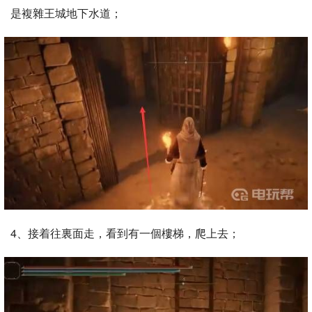
是複雜王城地下水道；
4、接着往裏面走，看到有一個樓梯，爬上去；