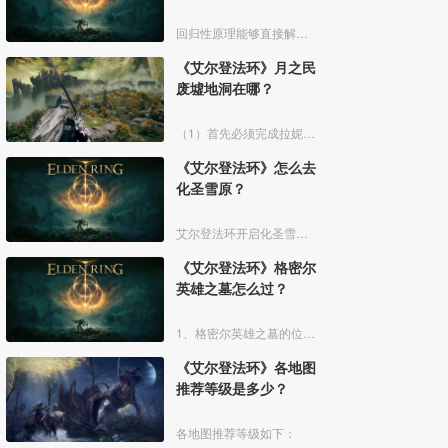
回归性原理能够直接解除所有异常状态，不过也会消除自身的特殊效果，而这个祷告想要获得需要去找黄金律法祷告原本。详细方法介绍如下：
《艾尔登法环》月之民
废墟地洞在哪？
（1）首先必须完成拉妮的支线任务击败boss才能来到白金村顶上的月光祭坛。
《艾尔登法环》怎么去
化圣雪原？
艾尔登法环开启化圣雪原地图有以下几个部分：
《艾尔登法环》格密尔
英雄之墓怎么过？
1、格密尔英雄之墓的位置如下图所示：
《艾尔登法环》各地图
推荐等级是多少？
各地图推荐等级如下：