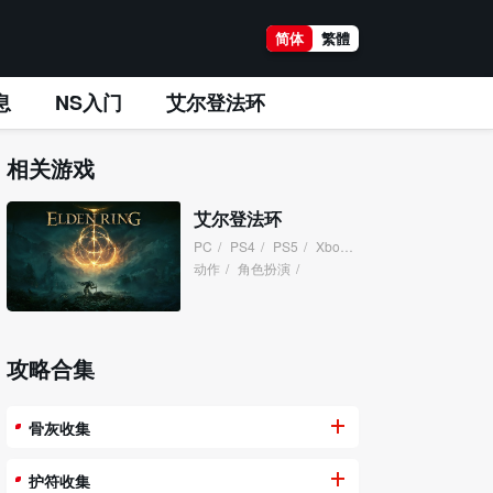
简体
繁體
息
NS入门
艾尔登法环
相关游戏
艾尔登法环
PC
/
PS4
/
PS5
/
XboxOne
/
XboxSeries
/
动作
/
角色扮演
/
攻略合集
骨灰收集
护符收集