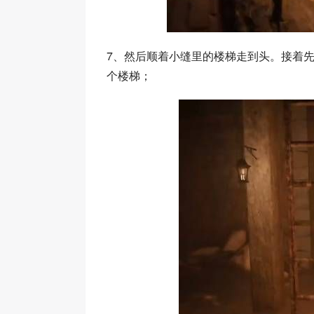
7、然后顺着小缝里的楼梯走到头。接着
个楼梯；