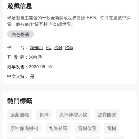
遊戲信息
米哈遊自主開發的一款全新開放世界冒險 RPG。你將在遊戲中探
索一個被稱作“提瓦特”的幻想世界。
角色扮演
平 台：
Switch
PC
PS4
PS5
开 发 商：米哈游
最早发售：2020-09-15
中文支持： 是
熱門標籤
派蒙圖標
原神
原神神櫻大祓
盜寶團營
原神保底機制
九條裟羅
雷樹位置
雷樹