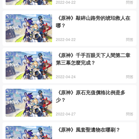
2022-04-22
問答
《原神》敲碎山路旁的琥珀救人在
哪？
2022-04-22
問答
《原神》千手百眼天下人間第二章
第三幕怎麼完成？
2022-04-24
問答
《原神》原石充值價格比例是多
少？
2022-04-27
問答
《原神》風套聖遺物在哪刷？