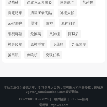
踏鞴砂
迪盧克元素爆發
匣裏龍吟
芭芭拉
雷電將軍
摘星崖最高點
神櫻大祓
up池順序
屬性
雷神
原神刻晴
網易郵箱
兌換碼
風神瞳
阿貝多
神裏綾華
原神重雲
明蘊鎮
九條陣屋
捕風瓶
奔狼領
突破任務
本站文章仅为资源共享、学习参考之目的，若有图片和内容侵权，请联系
vgover_com@outlook.com查证删除。
COPYRIGHT © 2026 |
用戶協議
|
Cookie聲明
電玩幫 - vgover.com