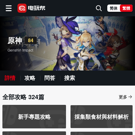
简体
繁體
原神
84
Genshin Impact
詳情
攻略
問答
搜索
全部攻略 324篇
更多
新手專題攻略
採集類食材與材料解析