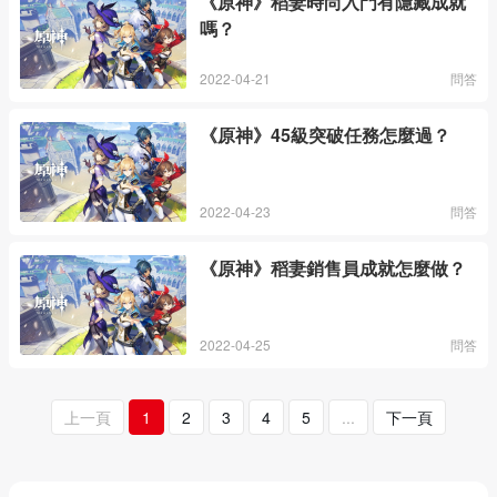
《原神》稻妻時尚入門有隱藏成就
嗎？
2022-04-21
問答
《原神》45級突破任務怎麼過？
2022-04-23
問答
《原神》稻妻銷售員成就怎麼做？
2022-04-25
問答
上一頁
1
2
3
4
5
...
下一頁