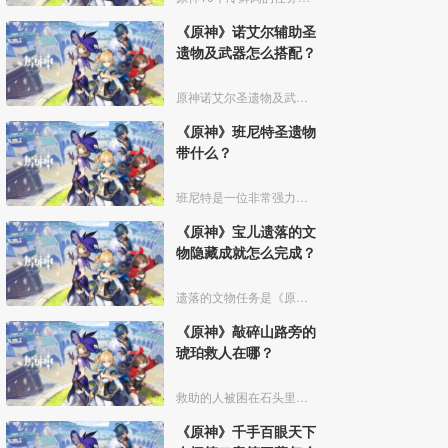
《原神》诺艾尔辅助圣
遗物及武器怎么搭配？
原神诺艾尔圣遗物及武器搭配如下：
《原神》班尼特圣遗物
带什么？
班尼特是一位非常强力的辅助兼治疗角色，且培养成本简单，有“火神”之称，如果抽到了非常值得培养，下面介绍一下班尼特圣遗物的带法。
《原神》宝儿遗落的文
物隐藏成就怎么完成？
遗落的文物任务是《原神》游戏中的一个每日委托，完成任务可以解锁学者与学者成就，下面为大家带来相关攻略。
《原神》敲碎山路旁的
琥珀救人在哪？
救助的人被困在石头里，在下图的箭头位置，打碎石头就能看见他了。
《原神》千手百眼天下