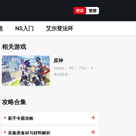
简体
繁體
息
NS入门
艾尔登法环
相关游戏
原神
Switch
/
PC
/
PS4
/
PS5
/
角色扮演
/
攻略合集
新手专题攻略
采集类食材与材料解析