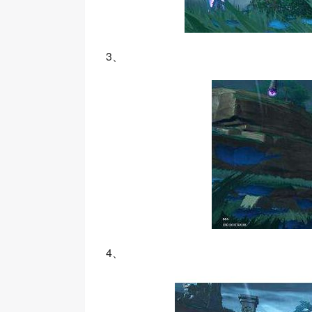
3、
4、