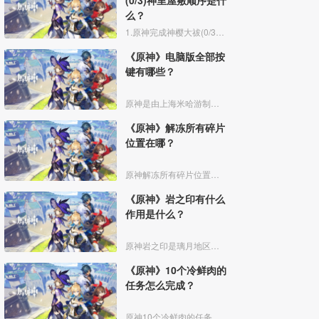
(0/3)神里屋敷顺序是什
么？
1.原神完成神樱大祓(0/3)神里屋敷在地图上的位置如图所示，先传送到神里屋敷左下角的鸣神岛传送点
《原神》电脑版全部按
键有哪些？
原神是由上海米哈游制作发行的一款开放世界冒险游戏，，玩家可以在同一账号下切换设备。下面带来原神电脑版的全部按键：
《原神》解冻所有碎片
位置在哪？
原神解冻所有碎片位置如下：
《原神》岩之印有什么
作用是什么？
原神岩之印是璃月地区的探索奖励，可以用于兑换一些物品。
《原神》10个冷鲜肉的
任务怎么完成？
原神10个冷鲜肉的任务是雪山任务中的一环。