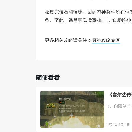
收集完镇石和镶珠，回到鸣神磐柱所在位
些。至此，远吕羽氏遗事·其二，修复蛇
更多相关攻略请关注：
原神攻略专区
随便看看
《塞尔达传
1、向阳草 
2024-10-19