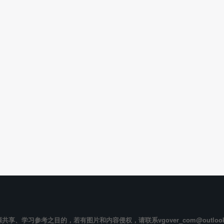
享、学习参考之目的，若有图片和内容侵权，请联系vgover_com@outloo