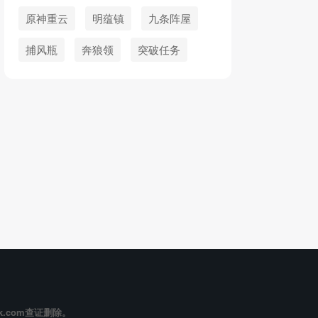
原神重云
明蕴镇
九条阵屋
捕风瓶
奔狼领
突破任务
k.com查证删除。