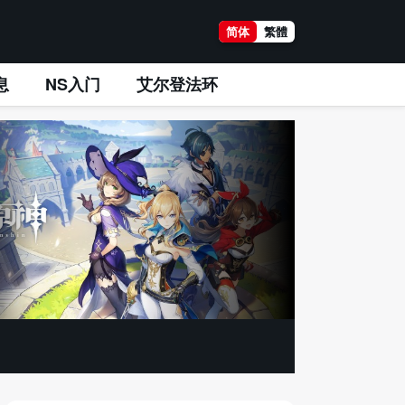
简体
繁體
息
NS入门
艾尔登法环