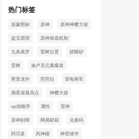
热门标签
派蒙图标
原神
原神神樱大祓
盗宝团营
原神保底机制
九条裟罗
雷树位置
踏鞴砂
雷树
迪卢克元素爆发
匣里龙吟
芭芭拉
雷电将军
摘星崖最高点
神樱大祓
up池顺序
属性
雷神
原神刻晴
网易邮箱
兑换码
阿贝多
风神瞳
神里绫华