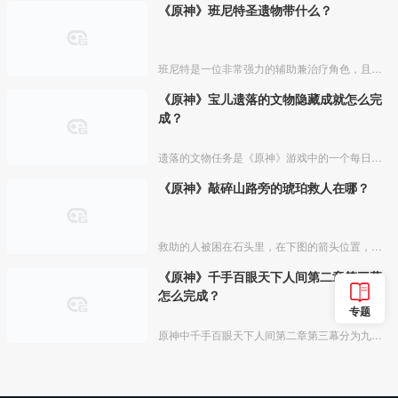
《原神》班尼特圣遗物带什么？
班尼特是一位非常强力的辅助兼治疗角色，且培养成本简单，有“火神”之称，如果抽到了非常值得培养，下面介绍一下班尼特圣遗物的带法。
《原神》宝儿遗落的文物隐藏成就怎么完
成？
遗落的文物任务是《原神》游戏中的一个每日委托，完成任务可以解锁学者与学者成就，下面为大家带来相关攻略。
《原神》敲碎山路旁的琥珀救人在哪？
救助的人被困在石头里，在下图的箭头位置，打碎石头就能看见他了。
《原神》千手百眼天下人间第二章第三幕
怎么完成？
专题
原神中千手百眼天下人间第二章第三幕分为九个任务，以下便是任务完成过程。