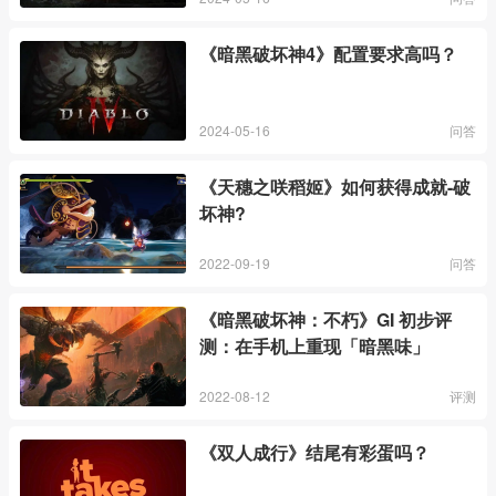
《暗黑破坏神4》配置要求高吗？
2024-05-16
问答
《天穗之咲稻姬》如何获得成就-破
坏神?
2022-09-19
问答
《暗黑破坏神：不朽》GI 初步评
测：在手机上重现「暗黑味」
2022-08-12
评测
《双人成行》结尾有彩蛋吗？