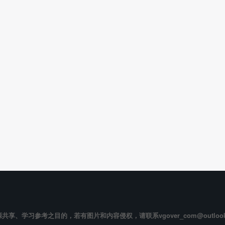
享、学习参考之目的，若有图片和内容侵权，请联系vgover_com@outloo