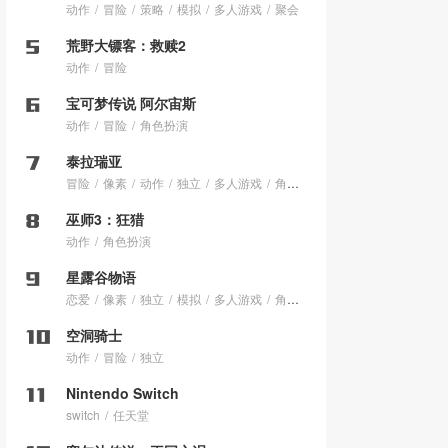
动作
冒险
策略
模拟
多人游戏
聚会
荒野大镖客：救赎2
动作
冒险
宝可梦传说 阿尔宙斯
动作
冒险
角色扮演
泰拉瑞亚
冒险
像素
动作
独立
多人游戏
角色扮演
巫师3：狂猎
动作
角色扮演
星露谷物语
恋爱
像素
独立
模拟
多人游戏
角色扮演
空洞骑士
动作
冒险
独立
Nintendo Switch
switch
任天堂