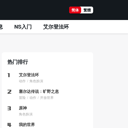
简体
繁體
息
NS入门
艾尔登法环
热门排行
艾尔登法环
动作
角色扮演
塞尔达传说：旷野之息
冒险
动作
开放世界
原神
角色扮演
我的世界