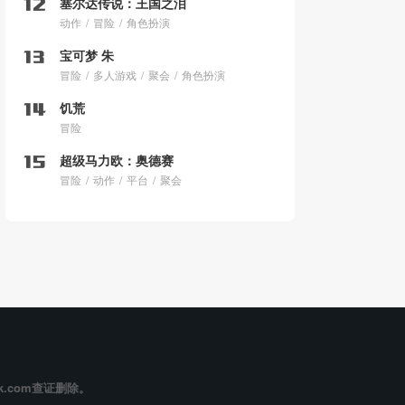
塞尔达传说：王国之泪
动作
冒险
角色扮演
宝可梦 朱
冒险
多人游戏
聚会
角色扮演
饥荒
冒险
超级马力欧：奥德赛
冒险
动作
平台
聚会
k.com查证删除。