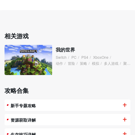
相关游戏
我的世界
Switch
/
PC
/
PS4
/
XboxOne
/
动作
/
冒险
/
策略
/
模拟
/
多人游戏
/
聚会
/
攻略合集
新手专题攻略
资源获取详解
生存技巧详解