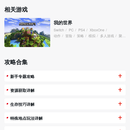
相关游戏
我的世界
Switch
/
PC
/
PS4
/
XboxOne
/
动作
/
冒险
/
策略
/
模拟
/
多人游戏
/
聚会
/
攻略合集
新手专题攻略
资源获取详解
生存技巧详解
特殊地点玩法详解