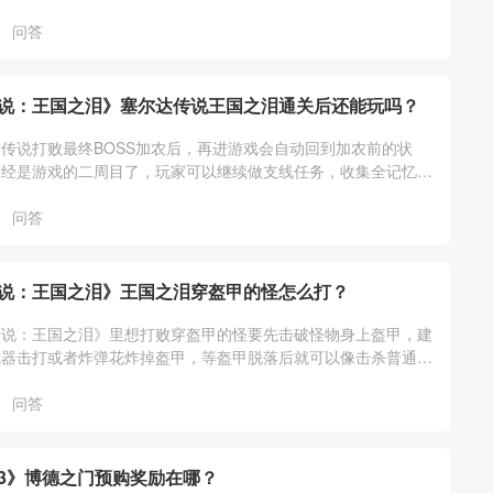
她们说的走就可以。
问答
说：王国之泪》塞尔达传说王国之泪通关后还能玩吗？
传说打败最终BOSS加农后，再进游戏会自动回到加农前的状
已经是游戏的二周目了，玩家可以继续做支线任务，收集全记忆、
通祠堂、装备等其它游戏内容。
问答
说：王国之泪》王国之泪穿盔甲的怪怎么打？
传说：王国之泪》里想打败穿盔甲的怪要先击破怪物身上盔甲，建
武器击打或者炸弹花炸掉盔甲，等盔甲脱落后就可以像击杀普通怪
他。详细介绍如下：
问答
3》博德之门预购奖励在哪？