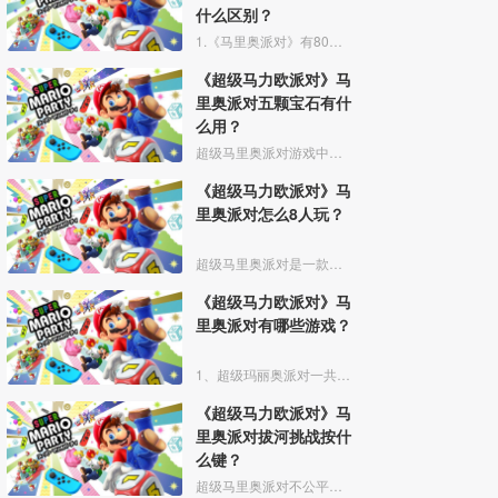
什么区别？
1.《马里奥派对》有80个小游戏，地图是四张（三个地图 一个隐藏地图），需要达到任务才能解锁隐藏地图。支持人数1-4人。不能网络联机，想多人对战，只能跟朋友面对面对战。
《超级马力欧派对》马
里奥派对五颗宝石有什
么用？
超级马里奥派对游戏中玩家将五颗宝石集齐后，就可以召唤一个新英雄卡片。而五种宝石的获取方法为完成节奏模式的困难模式、完成河川生存模式的5个不同终点、完成大富翁的全部四张地图、完成挑战
《超级马力欧派对》马
里奥派对怎么8人玩？
超级马里奥派对是一款为朋友聚会而生的休闲游戏，登陆任天堂NS平台。最多只能支持4人同时游玩，没办法8个人一起游玩哦。
《超级马力欧派对》马
里奥派对有哪些游戏？
1、超级玛丽奥派对一共有80个迷你游戏，包括：拍照、赛车、唱歌、做饭、分蛋糕、抢金币、摇糖果等等。
《超级马力欧派对》马
里奥派对拔河挑战按什
么键？
超级马里奥派对不公平的拔河挑战需要玩家快速不停按X键拉动绳子，直至游戏胜利。游戏需要非常快速的按X键，下面推荐给大家一个技巧：使用筋膜枪或者洁面仪等有震动的物品打开电源后直接按着X