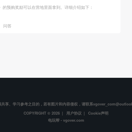
》的预购奖励可以在营地里面拿到。详细介绍如下：
问答
享、学习参考之目的，若有图片和内容侵权，请联系vgover_com@outloo
COPYRIGHT © 2026 |
用户协议
|
Cookie声明
电玩帮 - vgover.com