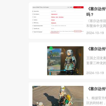
《塞尔达传
吗？
《塞尔达传
和繁体中文
戏内容都是
2024-10-19
《塞尔达传
王国之泪龙
套要三种龙的
攻药，雷龙角
2024-10-19
《塞尔达传
1、根据官方
区的利特村，