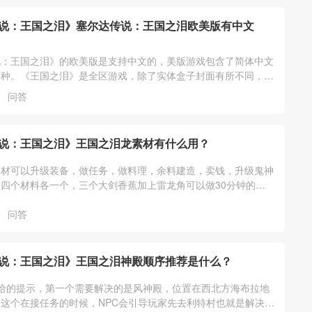
说：王国之泪》塞尔达传说：王国之泪欧美版有中文
说：王国之泪》的欧美版是支持中文的，美版游戏包含了简体中文
两种。《王国之泪》是全区游戏，除了实体盒子封面有所不同，游
一样的，任意版本都支持中文。
问答
说：王国之泪》王国之泪龙素材有什么用？
素材可以升级装备，做任务，做料理，余料建造，卖钱，升级鬼神
四个材料各一个，三个大剑香蕉加上雷龙角可以做30分钟的三
一个卖300，龙的爪子可以去三个
问答
说：王国之泪》王国之泪神殿顺序推荐是什么？
给的提示，第一个需要解决的是风神殿，位置在西北方海布拉地
这个在接任务的时候，NPC会引导玩家先去利特村也就是解决风