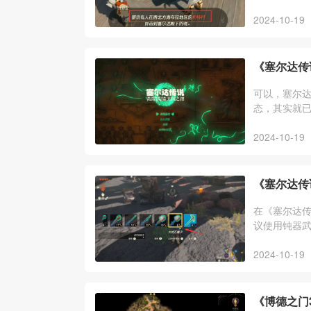
神殿，跟着
2024-10-19
《塞尔达传
可以，塞尔达
态，其实就
呀哈哈、全
2024-10-19
《塞尔达传
在《塞尔达
议使用钝器
物一样打倒
2024-10-19
《博德之门