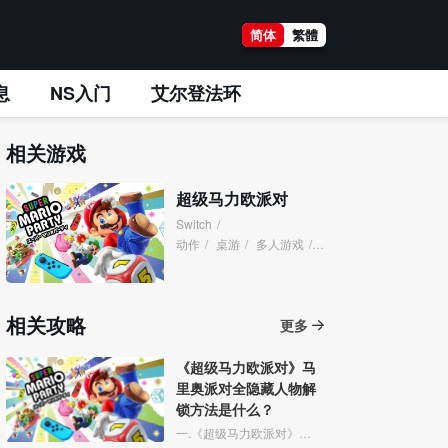
简体
繁體
息
NS入门
艾尔登法环
相关游戏
超级马力欧派对
Switch
/
动作
/
桌游
/
多人游戏
/
聚会
/
相关攻略
更多
《超级马力欧派对》马
里奥派对全隐藏人物解
锁方法是什么？
一.《超级马力欧派对》是一款非常适合聚会的NS独占游戏