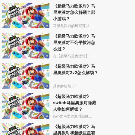
《超级马力欧派对》马
里奥派对怎么解锁全部
小游戏？
马里奥派对的玩家可以通过游玩主模式或者2on2模式来解锁小游戏。
《超级马力欧派对》马
里奥派对不公平拔河怎
么过？
在【超级马里奥派对】这款游戏中，过不公平拔河时可以选定库巴，库巴会容易一些，然后用衣服摩擦法疯狂按X键。就是手拿衣服，食指隔着一层布，在小范围内速度摩擦x键（避免幅度过大，可以控制
《超级马力欧派对》马
里奥派对2v2怎么解锁？
具体解析如下:
《超级马力欧派对》
switch马里奥派对隐藏
人物如何解锁？
switch马里奥派对隐藏人物解锁方式如下。
《超级马力欧派对》马
里奥派对和超级巨星有