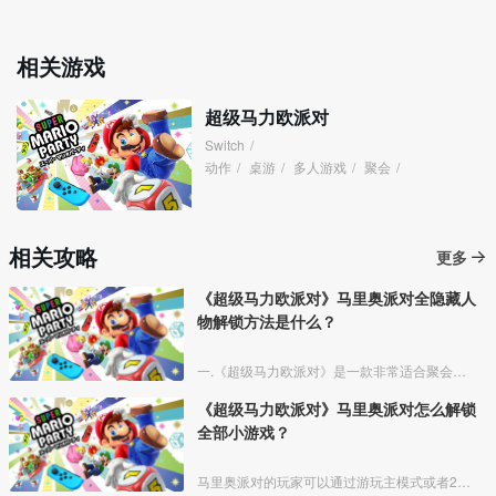
相关游戏
超级马力欧派对
Switch
/
动作
/
桌游
/
多人游戏
/
聚会
/
相关攻略
更多
《超级马力欧派对》马里奥派对全隐藏人
物解锁方法是什么？
一.《超级马力欧派对》是一款非常适合聚会的NS独占游戏
《超级马力欧派对》马里奥派对怎么解锁
全部小游戏？
马里奥派对的玩家可以通过游玩主模式或者2on2模式来解锁小游戏。