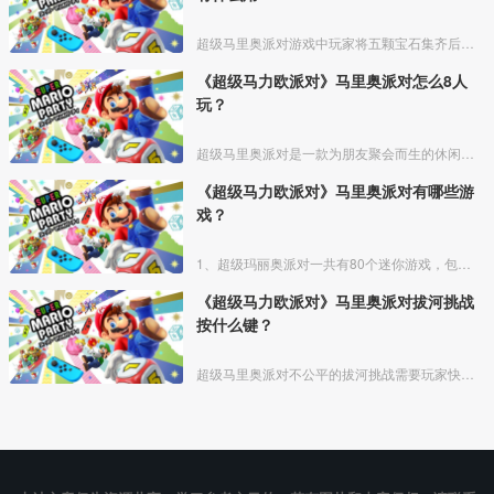
超级马里奥派对游戏中玩家将五颗宝石集齐后，就可以召唤一个新英雄卡片。而五种宝石的获取方法为完成节奏模式的困难模式、完成河川生存模式的5个不同终点、完成大富翁的全部四张地图、完成挑战
《超级马力欧派对》马里奥派对怎么8人
玩？
超级马里奥派对是一款为朋友聚会而生的休闲游戏，登陆任天堂NS平台。最多只能支持4人同时游玩，没办法8个人一起游玩哦。
《超级马力欧派对》马里奥派对有哪些游
戏？
1、超级玛丽奥派对一共有80个迷你游戏，包括：拍照、赛车、唱歌、做饭、分蛋糕、抢金币、摇糖果等等。
《超级马力欧派对》马里奥派对拔河挑战
按什么键？
超级马里奥派对不公平的拔河挑战需要玩家快速不停按X键拉动绳子，直至游戏胜利。游戏需要非常快速的按X键，下面推荐给大家一个技巧：使用筋膜枪或者洁面仪等有震动的物品打开电源后直接按着X