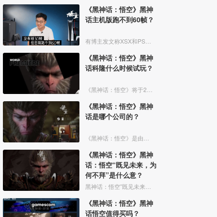
《黑神话：悟空》黑神
话主机版跑不到60帧？
有博主发文称XSX和PS5版都没有锁30帧，但目前跑不到60帧，掉帧还是挺多的，有待优化，截止2023年8月24日游戏没有正式上线，所以上线的时候会有优化的。
《黑神话：悟空》黑神
话科隆什么时候试玩？
《黑神话：悟空》将于2023年8月20日在杭州举行线下实机试玩活动。
《黑神话：悟空》黑神
话是哪个公司的？
《黑神话：悟空》是由游戏科学公司制作的以中国神话为背景的动作角色扮演游戏。玩家将扮演一位“天命人”，为了探寻昔日传说的真相，踏上一条充满危险与惊奇的西游之路。
《黑神话：悟空》黑神
话：悟空“既见未来，为
何不拜”是什么意？
黑神话：悟空”既见未来，为何不拜”含义为：一是弥勒佛是未来佛，这句话的一层意思是，“既然见到了未来佛，为何不拜。”另一层意思是，若未来注定，那么未来就是宿命，既见未来，指的是你既然
《黑神话：悟空》黑神
话悟空值得买吗？