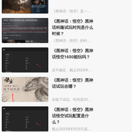
《黑神话：悟空》是一款以中国神话为背景的动作角色扮演游戏。你将扮演一位“天命人”，为了探寻昔日传说的真相，踏上一条充满危险与惊奇的西游之路。
《黑神话：悟空》黑神
话科隆试玩时间是什么
时候？
《黑神话：悟空》的科隆展试玩时间是2023年8月23日-8月27日，试玩场地为6号馆B041。本次的试玩内容包含有首次公开亮相的全新关卡和全新敌人，单次游玩时间设定为30分钟。
《黑神话：悟空》黑神
话悟空1650能玩吗？
还不确定，截止2023年8月22日该游戏并没有公布所需要的电脑配置，只是开了一个线下试玩会。玩家可以多多关注官网信息，相信很快就会公布出来的。
《黑神话：悟空》黑神
话试玩在哪？
在线下试玩。时间是2023年8月20日，地点是杭州。试玩内容包括了多个首领挑战以及独立的关卡片段。因为加密工作还没有全部开发完成，故而本次试玩不提供游戏下载，只能进行现场体验。
《黑神话：悟空》黑神
话悟空试玩配置是什
么？
截止2023年8月23日该游戏并没有公布所需要的电脑配置，只是开了一个线下试玩会。玩家可以多多关注官网信息，相信很快就会公布出来的。