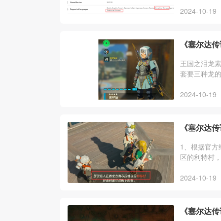
戏内容都是
2024-10-19
《塞尔达传
王国之泪龙
套要三种龙的
攻药，雷龙角
2024-10-19
《塞尔达传
1、根据官方
区的利特村，
神殿，跟着
2024-10-19
《塞尔达传