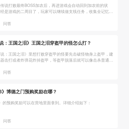
传说打败最终BOSS加农后，再进游戏会自动回到加农前的状
已经是游戏的二周目了，玩家可以继续做支线任务，收集全记忆、
通祠堂、装备等其它游戏内容。
问答
说：王国之泪》王国之泪穿盔甲的怪怎么打？
传说：王国之泪》里想打败穿盔甲的怪要先击破怪物身上盔甲，建
武器击打或者炸弹花炸掉盔甲，等盔甲脱落后就可以像击杀普通怪
他。详细介绍如下：
问答
3》博德之门预购奖励在哪？
》的预购奖励可以在营地里面拿到。详细介绍如下：
问答