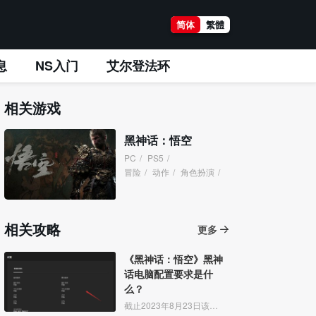
简体
繁體
息
NS入门
艾尔登法环
相关游戏
黑神话：悟空
PC
/
PS5
/
冒险
/
动作
/
角色扮演
/
相关攻略
更多
《黑神话：悟空》黑神
话电脑配置要求是什
么？
截止2023年8月23日该游戏并没有公布所需要的电脑配置，只是开了一个线下试玩会。玩家可以多多关注官网信息，相信很快就会公布出来的。