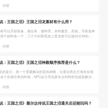
一样的，任意版本都支持中文。
问答
说：王国之泪》王国之泪龙素材有什么用？
素材可以升级装备，做任务，做料理，余料建造，卖钱，升级鬼神
四个材料各一个，三个大剑香蕉加上雷龙角可以做30分钟的三
一个卖300，龙的爪子可以去三个
问答
说：王国之泪》王国之泪神殿顺序推荐是什么？
给的提示，第一个需要解决的是风神殿，位置在西北方海布拉地
这个在接任务的时候，NPC会引导玩家先去利特村也就是解决风
她们说的走就可以。
问答
说：王国之泪》塞尔达传说王国之泪通关后还能玩吗？